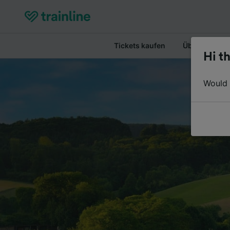
Tickets kaufen
Überblick
Hi th
Would y