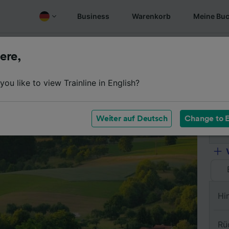
Business
Warenkorb
Meine Bu
Fahrplan
Wagenklassen
Services an Bord
Günstige
ere,
ou like to view Trainline in English?
Vo
Weiter auf Deutsch
Change to E
Na
Hi
Rü