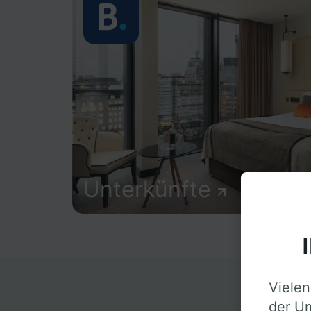
Unterkünfte
Vielen
D
der Um