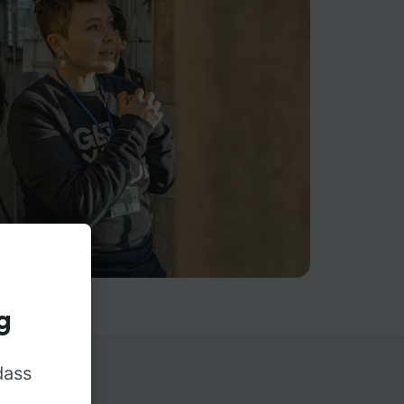
g
dass
rn