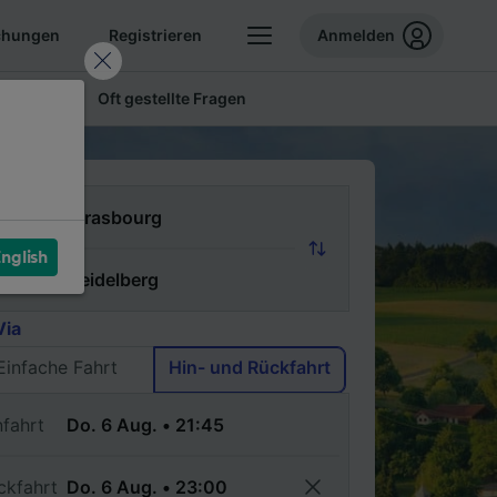
chungen
Registrieren
Anmelden
 Tickets
Oft gestellte Fragen
n
nglish
ch
Via
Einfache Fahrt
Hin- und Rückfahrt
nfahrt
ckfahrt