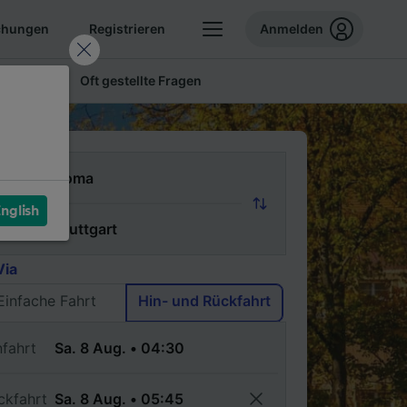
chungen
Registrieren
Anmelden
 Tickets
Oft gestellte Fragen
n
nglish
ch
Via
Einfache Fahrt
Hin- und Rückfahrt
nfahrt
ckfahrt