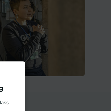
g
dass
rn