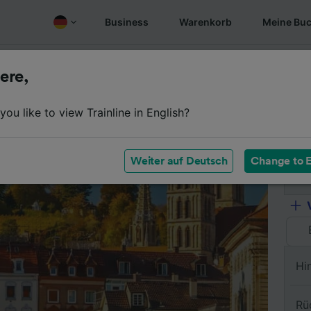
Business
Warenkorb
Meine Bu
Fahrplan
Wagenklassen
Services an Bord
Günstige
ere,
ou like to view Trainline in English?
Vo
Weiter auf Deutsch
Change to E
Na
Hi
Rü