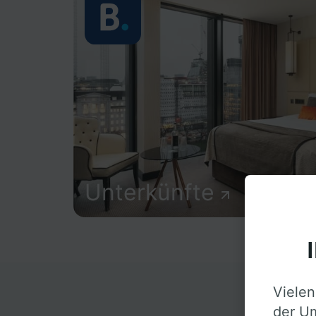
Unterkünfte
Vielen
D
der Um