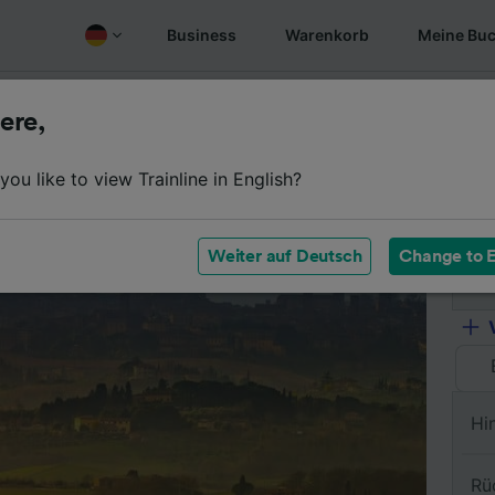
Business
Warenkorb
Meine Bu
Fahrplan
Wagenklassen
Services an Bord
Günstige
ere,
ou like to view Trainline in English?
Vo
Weiter auf Deutsch
Change to E
Na
Hi
Rü