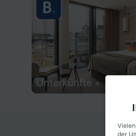
Unterkünfte
Vielen
D
der Um