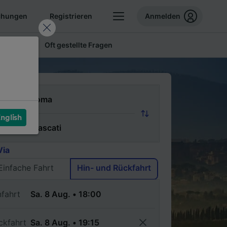
chungen
Registrieren
Anmelden
 Tickets
Oft gestellte Fragen
n
nglish
ch
Via
Einfache Fahrt
Hin- und Rückfahrt
nfahrt
ckfahrt