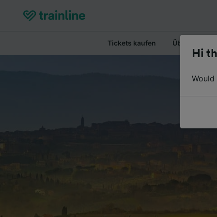
Tickets kaufen
Überblick
Hi th
Would y