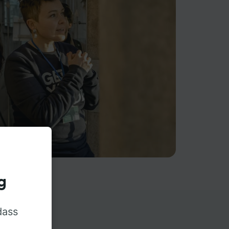
g
dass
rn