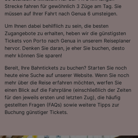
Folgendes bereitzustellen:
Strecke fahren für gewöhnlich 3 Züge am Tag. Sie
Verwendung genauer Standortdaten.
müssen auf Ihrer Fahrt nach Genua 6 umsteigen.
Endgeräteeigenschaften zur Identifikation
aktiv abfragen. Speichern von oder Zugriff auf
Um Ihnen dabei behilflich zu sein, die besten
Informationen auf einem Endgerät.
Zugangebote zu erhalten, heben wir die günstigsten
Personalisierte Werbung und Inhalte, Messung
von Werbeleistung und der Performance von
Tickets von Porto nach Genua in unserem Reiseplaner
Inhalten, Zielgruppenforschung sowie
hervor. Denken Sie daran, je eher Sie buchen, desto
Entwicklung und Verbesserung von
mehr können Sie sparen!
Angeboten.
Bereit, Ihre Bahntickets zu buchen? Starten Sie noch
Liste der Partner (Lieferanten)
heute eine Suche auf unserer Website. Wenn Sie noch
mehr über die Reise erfahren möchten, werfen Sie
einen Blick auf die Fahrpläne (einschließlich der Zeiten
für den jeweils ersten und letzten Zug), die häufig
gestellten Fragen (FAQs) sowie weitere Tipps zur
Buchung günstiger Tickets.