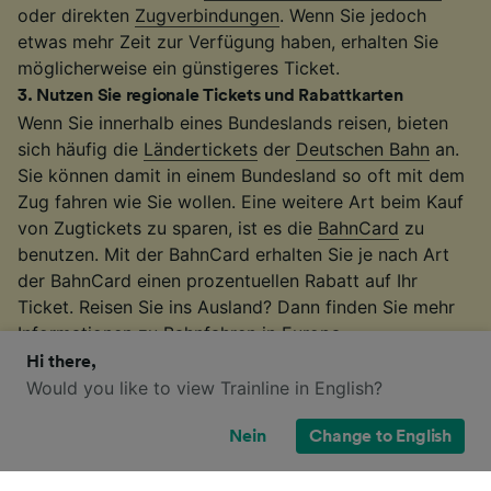
oder direkten
Zugverbindungen
. Wenn Sie jedoch
etwas mehr Zeit zur Verfügung haben, erhalten Sie
möglicherweise ein günstigeres Ticket.
3
.
Nutzen Sie regionale Tickets und Rabattkarten
Wenn Sie innerhalb eines Bundeslands reisen, bieten
sich häufig die
Ländertickets
der
Deutschen Bahn
an.
Sie können damit in einem Bundesland so oft mit dem
Zug fahren wie Sie wollen. Eine weitere Art beim Kauf
von Zugtickets zu sparen, ist es die
BahnCard
zu
benutzen. Mit der BahnCard erhalten Sie je nach Art
der BahnCard einen prozentuellen Rabatt auf Ihr
Ticket. Reisen Sie ins Ausland? Dann finden Sie mehr
Informationen zu
Bahnfahren in Europa
.
4
.
Achten Sie auf Sonderangebote
Hi there,
Would you like to view Trainline in English?
Erfahren Sie auf unserer
günstige Bahntickets
Seite,
wie Sie beim Kauf von Bahntickets richtig viel sparen
Nein
Change to English
können. Auf der
Angebote Seite
, finden Sie außerdem
Informationen zu Angeboten von verschiedenen