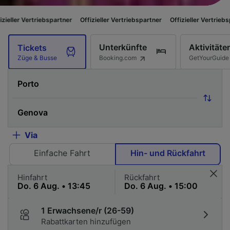
ebspartner
Offizieller Vertriebspartner
Offizieller Vertriebspartner
Offi
Unterkünfte
Aktivitäte
Tickets
Booking.com
GetYourGuide
Züge & Busse
Via
Einfache Fahrt
Hin- und Rückfahrt
Hinfahrt
Rückfahrt
1 Erwachsene/r (26-59)
Rabattkarten hinzufügen