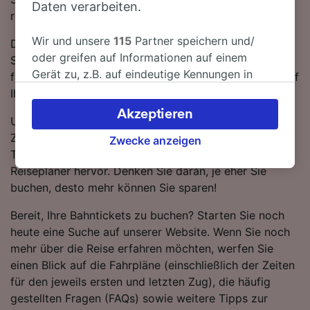
Daten verarbeiten.
reisen? Dann sind Sie bei uns genau richtig!
Wir und unsere
115
Partner speichern und/
Die Fahrtzeit beträgt mit der schnellsten Verbindung 1
oder greifen auf Informationen auf einem
Stunde 11 Minuten. Auf der 104 km langen Strecke
Gerät zu, z.B. auf eindeutige Kennungen in
fahren für gewöhnlich 22 Züge am Tag. Sie müssen auf
Cookies, um personenbezogene Daten zu
Ihrer Fahrt nach Coimbra-B 1-mal umsteigen.
verarbeiten. Sie können Ihre Präferenzen
Akzeptieren
Um Ihnen dabei behilflich zu sein, die besten
akzeptieren oder verwalten, einschließlich
Zugangebote zu erhalten, heben wir die günstigsten
Ihres Widerspruchsrechts bei berechtigtem
Zwecke anzeigen
Tickets von Porto nach Coimbra-B in unserem
Interesse. Klicken Sie dazu bitte unten oder
Reiseplaner hervor. Denken Sie daran, je eher Sie
besuchen Sie jederzeit die Seite der
buchen, desto mehr können Sie sparen!
Datenschutzrichtlinie. Diese Präferenzen
werden unseren Partnern signalisiert und
Bereit, Ihre Bahntickets zu buchen? Starten Sie noch
haben keinen Einfluss auf Surfdaten. Ihre
heute eine Suche auf unserer Website. Wenn Sie noch
Daten werden nicht für Tracking-Zwecke
mehr über die Reise erfahren möchten, werfen Sie
verwendet, wenn Sie uns gebeten haben, Ihr
einen Blick auf die Fahrpläne (einschließlich der Zeiten
Surfverhalten nicht zu verfolgen.
für den jeweils ersten und letzten Zug), die häufig
gestellten Fragen (FAQs) sowie weitere Tipps zur
Wir und unsere Partner verarbeiten Daten, um