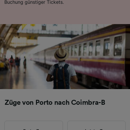
Buchung günstiger Tickets.
Folgendes bereitzustellen:
Verwendung genauer Standortdaten.
Endgeräteeigenschaften zur Identifikation
aktiv abfragen. Speichern von oder Zugriff auf
Informationen auf einem Endgerät.
Personalisierte Werbung und Inhalte, Messung
von Werbeleistung und der Performance von
Inhalten, Zielgruppenforschung sowie
Entwicklung und Verbesserung von
Angeboten.
Liste der Partner (Lieferanten)
Züge von Porto nach Coimbra-B