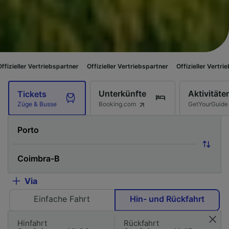
riebspartner
Offizieller Vertriebspartner
Offizieller Vertriebspartner
Of
Unterkünfte
Aktivitäte
Tickets
Booking.com
GetYourGuide
Züge & Busse
Via
Einfache Fahrt
Hin- und Rückfahrt
Hinfahrt
Rückfahrt