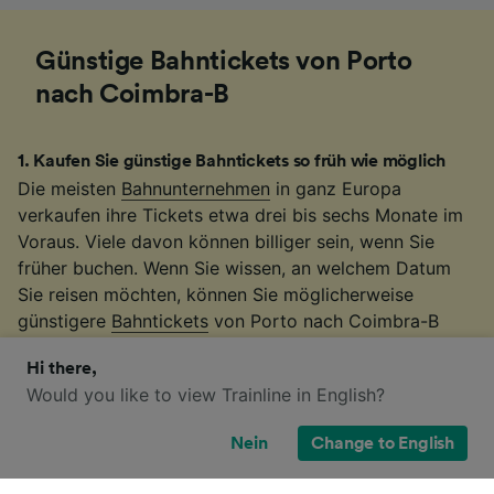
Günstige Bahntickets von Porto
nach Coimbra-B
1
.
Kaufen Sie günstige Bahntickets so früh wie möglich
Die meisten
Bahnunternehmen
in ganz Europa
verkaufen ihre Tickets etwa drei bis sechs Monate im
Voraus. Viele davon können billiger sein, wenn Sie
früher buchen. Wenn Sie wissen, an welchem Datum
Sie reisen möchten, können Sie möglicherweise
günstigere
Bahntickets
von Porto nach Coimbra-B
buchen. Im Diagramm oben sehen Sie den niedrigsten
Hi there,
Preis, den es für die Route gibt und die
Would you like to view Trainline in English?
Durchschnittspreise ab 4 Wochen im voraus.
2
.
Seien Sie flexibel bei Ihren Reisezeiten
Nein
Change to English
Viele Bahnunternehmen erhöhen die Fahrpreise
während der Hauptverkehrszeiten, deswegen