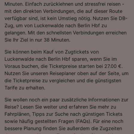
Minuten. Einfach zurücklehnen und stressfrei reisen -
Folgendes bereitzustellen:
mit den direkten Verbindungen, die auf dieser Route
Verwendung genauer Standortdaten.
Endgeräteeigenschaften zur Identifikation
verfügbar sind, ist kein Umstieg nötig. Nutzen Sie DB-
aktiv abfragen. Speichern von oder Zugriff auf
Zug, um von Luckenwalde nach Berlin Hbf zu
Informationen auf einem Endgerät.
gelangen. Mit den schnellsten Verbindungen erreichen
Personalisierte Werbung und Inhalte, Messung
Sie Ihr Ziel in nur 38 Minuten.
von Werbeleistung und der Performance von
Inhalten, Zielgruppenforschung sowie
Sie können beim Kauf von Zugtickets von
Entwicklung und Verbesserung von
Luckenwalde nach Berlin Hbf sparen, wenn Sie im
Angeboten.
Voraus buchen, die Ticketpreise starten bei 27.00 €.
Liste der Partner (Lieferanten)
Nutzen Sie unseren Reiseplaner oben auf der Seite, um
die Ticketpreise zu vergleichen und die günstigsten
Tarife zu erhalten.
Sie wollen noch ein paar zusätzliche Informationen zur
Reise? Lesen Sie weiter und erfahren Sie mehr zu
Fahrplänen, Tipps zur Suche nach günstigen Tickets
sowie häufig gestellten Fragen (FAQs). Für eine noch
bessere Planung finden Sie außerdem die Zugzeiten