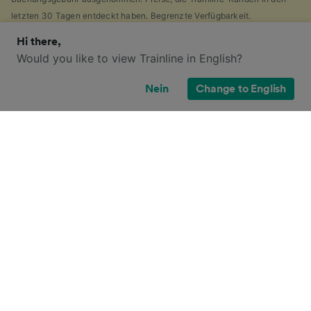
letzten 30 Tagen entdeckt haben. Begrenzte Verfügbarkeit.
Hi there,
Would you like to view Trainline in English?
Welche Ticketoptionen habe ich für
Nein
Change to English
diese Reise?
Wenn es Ihnen wie uns geht, haben Sie vermutlich die
Vielzahl von
Ticketarten
entdeckt, die es in
Großbritannien gibt und sich gefragt, warum dies so
viele sind. Als Hilfe haben wir einen praktischen
Leitfaden für die Hauptticketarten Großbritanniens
zusammengestellt.