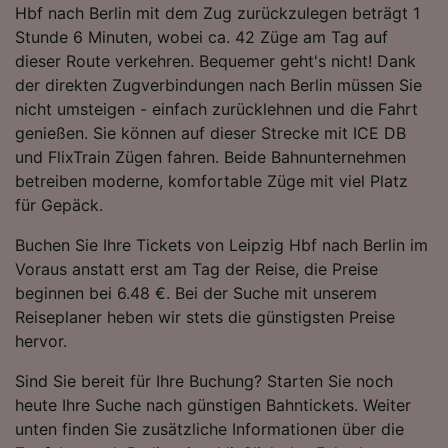
Hbf nach Berlin mit dem Zug zurückzulegen beträgt 1
Folgendes bereitzustellen:
Stunde 6 Minuten, wobei ca. 42 Züge am Tag auf
Verwendung genauer Standortdaten.
Endgeräteeigenschaften zur Identifikation
dieser Route verkehren. Bequemer geht's nicht! Dank
aktiv abfragen. Speichern von oder Zugriff auf
der direkten Zugverbindungen nach Berlin müssen Sie
Informationen auf einem Endgerät.
nicht umsteigen - einfach zurücklehnen und die Fahrt
Personalisierte Werbung und Inhalte, Messung
genießen. Sie können auf dieser Strecke mit ICE DB
von Werbeleistung und der Performance von
und FlixTrain Zügen fahren. Beide Bahnunternehmen
Inhalten, Zielgruppenforschung sowie
Entwicklung und Verbesserung von
betreiben moderne, komfortable Züge mit viel Platz
Angeboten.
für Gepäck.
Liste der Partner (Lieferanten)
Buchen Sie Ihre Tickets von Leipzig Hbf nach Berlin im
Voraus anstatt erst am Tag der Reise, die Preise
beginnen bei 6.48 €. Bei der Suche mit unserem
Reiseplaner heben wir stets die günstigsten Preise
hervor.
Sind Sie bereit für Ihre Buchung? Starten Sie noch
heute Ihre Suche nach günstigen Bahntickets. Weiter
unten finden Sie zusätzliche Informationen über die