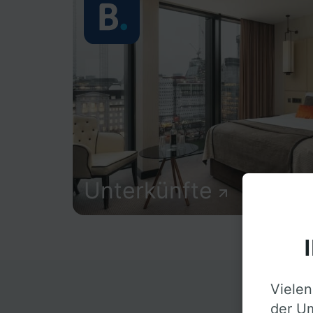
Unterkünfte
Vielen
D
der Um