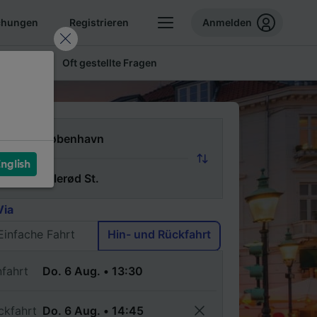
chungen
Registrieren
Anmelden
 Tickets
Oft gestellte Fragen
n
nglish
ch
Via
Einfache Fahrt
Hin- und Rückfahrt
nfahrt
ckfahrt