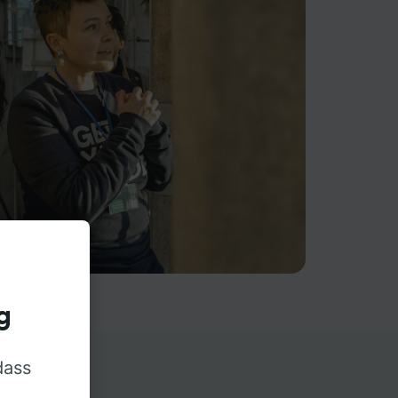
g
dass
rn