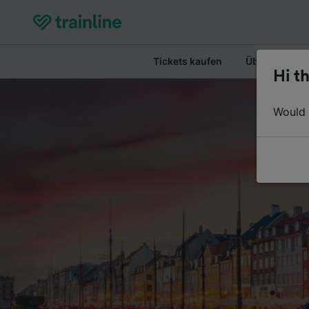
Tickets kaufen
Überblick
Hi th
Would y