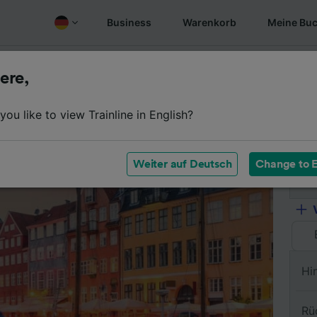
Business
Warenkorb
Meine Bu
Fahrplan
Wagenklassen
Services an Bord
Günstige
ere,
ou like to view Trainline in English?
Vo
Weiter auf Deutsch
Change to E
Na
Hi
Rü