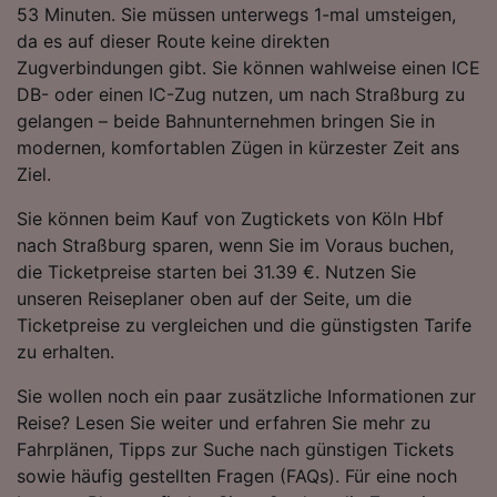
53 Minuten. Sie müssen unterwegs 1-mal umsteigen,
Folgendes bereitzustellen:
da es auf dieser Route keine direkten
Verwendung genauer Standortdaten.
Endgeräteeigenschaften zur Identifikation
Zugverbindungen gibt. Sie können wahlweise einen ICE
aktiv abfragen. Speichern von oder Zugriff auf
DB- oder einen IC-Zug nutzen, um nach Straßburg zu
Informationen auf einem Endgerät.
gelangen – beide Bahnunternehmen bringen Sie in
Personalisierte Werbung und Inhalte, Messung
modernen, komfortablen Zügen in kürzester Zeit ans
von Werbeleistung und der Performance von
Ziel.
Inhalten, Zielgruppenforschung sowie
Entwicklung und Verbesserung von
Sie können beim Kauf von Zugtickets von Köln Hbf
Angeboten.
nach Straßburg sparen, wenn Sie im Voraus buchen,
Liste der Partner (Lieferanten)
die Ticketpreise starten bei 31.39 €. Nutzen Sie
unseren Reiseplaner oben auf der Seite, um die
Ticketpreise zu vergleichen und die günstigsten Tarife
zu erhalten.
Sie wollen noch ein paar zusätzliche Informationen zur
Reise? Lesen Sie weiter und erfahren Sie mehr zu
Fahrplänen, Tipps zur Suche nach günstigen Tickets
sowie häufig gestellten Fragen (FAQs). Für eine noch