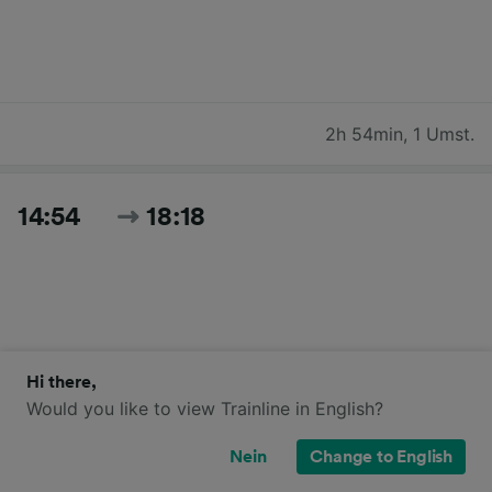
2h 54min
,
1 Umst.
14:54
18:18
Hi there,
Would you like to view Trainline in English?
3h 24min
,
1 Umst.
Nein
Change to English