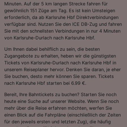
Minuten. Auf der 5 km langen Strecke fahren für
Folgendes bereitzustellen:
gewöhnlich 151 Züge am Tag. Es ist kein Umsteigen
Verwendung genauer Standortdaten.
Endgeräteeigenschaften zur Identifikation
erforderlich, da ab Karlsruhe Hbf Direktverbindungen
aktiv abfragen. Speichern von oder Zugriff auf
verfügbar sind. Nutzen Sie den ICE DB-Zug und fahren
Informationen auf einem Endgerät.
Sie mit den schnellsten Verbindungen in nur 4 Minuten
Personalisierte Werbung und Inhalte, Messung
von Karlsruhe-Durlach nach Karlsruhe Hbf.
von Werbeleistung und der Performance von
Inhalten, Zielgruppenforschung sowie
Um Ihnen dabei behilflich zu sein, die besten
Entwicklung und Verbesserung von
Zugangebote zu erhalten, heben wir die günstigsten
Angeboten.
Tickets von Karlsruhe-Durlach nach Karlsruhe Hbf in
Liste der Partner (Lieferanten)
unserem Reiseplaner hervor. Denken Sie daran, je eher
Sie buchen, desto mehr können Sie sparen. Tickets
nach Karlsruhe Hbf starten bei 6.99 €.
Bereit, Ihre Bahntickets zu buchen? Starten Sie noch
heute eine Suche auf unserer Website. Wenn Sie noch
mehr über die Reise erfahren möchten, werfen Sie
einen Blick auf die Fahrpläne (einschließlich der Zeiten
für den jeweils ersten und letzten Zug), die häufig