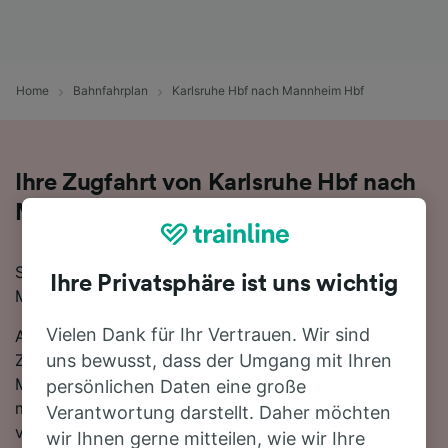
Home
Bahnfahrplan
Karlsruhe Hbf nach Mannheim Hbf
Ihre Zugfahrt von Karlsruhe Hbf nach
Mannheim Hbf
Sie planen eine Zugfahrt von Karlsruhe Hbf nach
Ihre Privatsphäre ist uns wichtig
Mannheim Hbf? Starten Sie jetzt Ihre Suche!
Vielen Dank für Ihr Vertrauen. Wir sind
Auf der 54 km langen Strecke fahren in der Regel 52
Züge, die schnellste Reisezeit beträgt dabei 23
uns bewusst, dass der Umgang mit Ihren
Minuten. Einfach zurücklehnen und stressfrei reisen -
persönlichen Daten eine große
mit den direkten Verbindungen, die auf dieser Route
Verantwortung darstellt. Daher möchten
verfügbar sind, ist kein Umstieg nötig. Sie können
wir Ihnen gerne mitteilen, wie wir Ihre