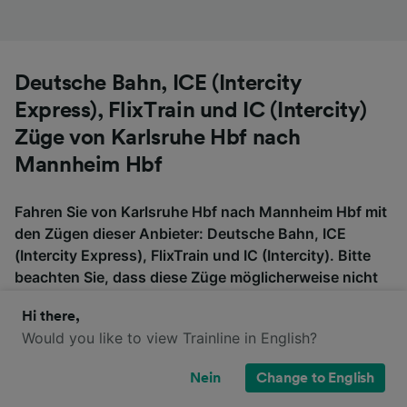
Deutsche Bahn, ICE (Intercity
Express), FlixTrain und IC (Intercity)
Züge von Karlsruhe Hbf nach
Mannheim Hbf
Fahren Sie von Karlsruhe Hbf nach Mannheim Hbf mit
den Zügen dieser Anbieter: Deutsche Bahn, ICE
(Intercity Express), FlixTrain und IC (Intercity). Bitte
beachten Sie, dass diese Züge möglicherweise nicht
direkt von Karlsruhe Hbf nach Mannheim Hbf fahren,
Hi there,
also überprüfen Sie, ob Sie auf der Fahrt umsteigen
Would you like to view Trainline in English?
müssen, wenn Sie nach Tickets suchen.
Nein
Change to English
ICE