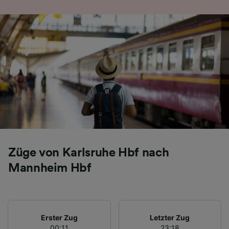
Folgendes bereitzustellen:
Verwendung genauer Standortdaten.
Endgeräteeigenschaften zur Identifikation
aktiv abfragen. Speichern von oder Zugriff auf
Informationen auf einem Endgerät.
Personalisierte Werbung und Inhalte, Messung
von Werbeleistung und der Performance von
Inhalten, Zielgruppenforschung sowie
Entwicklung und Verbesserung von
Angeboten.
Liste der Partner (Lieferanten)
Züge von Karlsruhe Hbf nach
Mannheim Hbf
Erster Zug
Letzter Zug
00:11
23:18