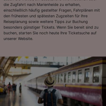
die Zugfahrt nach Marienheide zu erhalten,
Wir und unsere Partner verarbeiten Daten, um
einschließlich häufig gestellter Fragen, Fahrplänen mit
Folgendes bereitzustellen:
den frühesten und spätesten Zugzeiten für Ihre
Verwendung genauer Standortdaten.
Reiseplanung sowie weitere Tipps zur Buchung
Endgeräteeigenschaften zur Identifikation
besonders günstiger Tickets. Wenn Sie bereit sind zu
aktiv abfragen. Speichern von oder Zugriff auf
buchen, starten Sie noch heute Ihre Ticketsuche auf
Informationen auf einem Endgerät.
unserer Website.
Personalisierte Werbung und Inhalte, Messung
von Werbeleistung und der Performance von
Inhalten, Zielgruppenforschung sowie
Entwicklung und Verbesserung von
Angeboten.
Liste der Partner (Lieferanten)