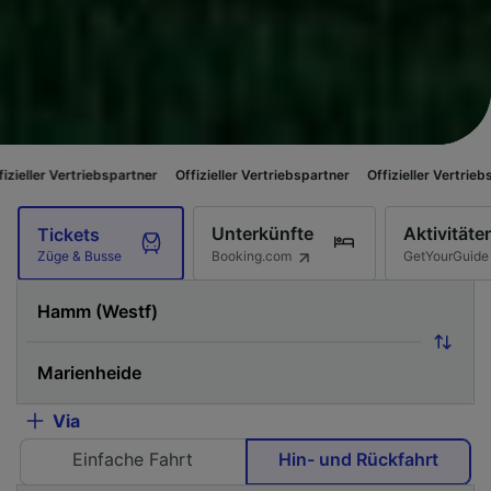
iebspartner
Offizieller Vertriebspartner
Offizieller Vertriebspartner
Off
Unterkünfte
Aktivitäte
Tickets
Booking.com
GetYourGuide
Züge & Busse
Via
Einfache Fahrt
Hin- und Rückfahrt