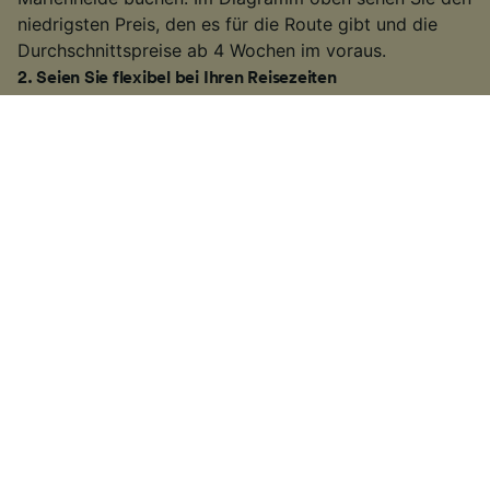
niedrigsten Preis, den es für die Route gibt und die
Durchschnittspreise ab 4 Wochen im voraus.
2
.
Seien Sie flexibel bei Ihren Reisezeiten
Viele Bahnunternehmen erhöhen die Fahrpreise
während der Hauptverkehrszeiten, deswegen
versuchen Sie außerhalb dieser Zeiten zu reisen. Auf
einigen der belebteren Routen können Sie auch einen
langsameren Zug nehmen. Es kann etwas länger
dauern als bei einigen
Hochgeschwindigkeitszügen
oder direkten
Zugverbindungen
. Wenn Sie jedoch
etwas mehr Zeit zur Verfügung haben, erhalten Sie
möglicherweise ein günstigeres Ticket.
3
.
Nutzen Sie regionale Tickets und Rabattkarten
Wenn Sie innerhalb eines Bundeslands reisen, bieten
sich häufig die
Ländertickets
der
Deutschen Bahn
an.
Sie können damit in einem Bundesland so oft mit dem
Zug fahren wie Sie wollen. Eine weitere Art beim Kauf
von Zugtickets zu sparen, ist es die
BahnCard
zu