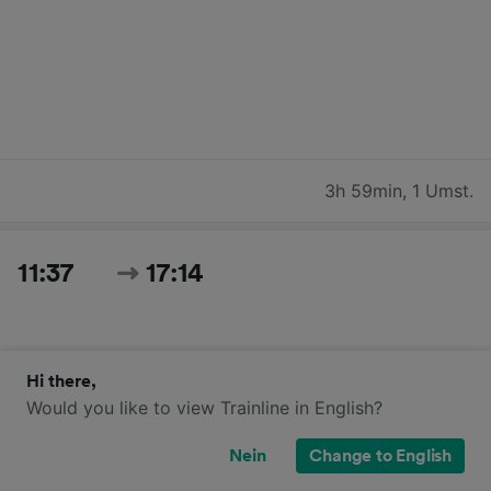
3h 59min
,
1 Umst.
11:37
17:14
Hi there,
Would you like to view Trainline in English?
Nein
Change to English
5h 37min
,
2 Umst.