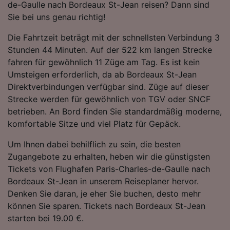
de-Gaulle nach Bordeaux St-Jean reisen? Dann sind
Folgendes bereitzustellen:
Sie bei uns genau richtig!
Verwendung genauer Standortdaten.
Endgeräteeigenschaften zur Identifikation
Die Fahrtzeit beträgt mit der schnellsten Verbindung 3
aktiv abfragen. Speichern von oder Zugriff auf
Stunden 44 Minuten. Auf der 522 km langen Strecke
Informationen auf einem Endgerät.
Personalisierte Werbung und Inhalte, Messung
fahren für gewöhnlich 11 Züge am Tag. Es ist kein
von Werbeleistung und der Performance von
Umsteigen erforderlich, da ab Bordeaux St-Jean
Inhalten, Zielgruppenforschung sowie
Direktverbindungen verfügbar sind. Züge auf dieser
Entwicklung und Verbesserung von
Strecke werden für gewöhnlich von TGV oder SNCF
Angeboten.
betrieben. An Bord finden Sie standardmäßig moderne,
Liste der Partner (Lieferanten)
komfortable Sitze und viel Platz für Gepäck.
Um Ihnen dabei behilflich zu sein, die besten
Zugangebote zu erhalten, heben wir die günstigsten
Tickets von Flughafen Paris-Charles-de-Gaulle nach
Bordeaux St-Jean in unserem Reiseplaner hervor.
Denken Sie daran, je eher Sie buchen, desto mehr
können Sie sparen. Tickets nach Bordeaux St-Jean
starten bei 19.00 €.