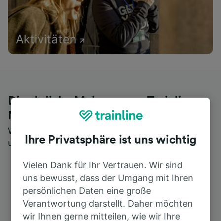
Aktivitäten
Die ehrliche Meinung von Trainline-
Nutzern
Wer könnte Ihnen besseres Feedback geben als
Ihre Privatsphäre ist uns wichtig
unsere Kunden selbst?
Vielen Dank für Ihr Vertrauen. Wir sind
uns bewusst, dass der Umgang mit Ihren
persönlichen Daten eine große
Verantwortung darstellt. Daher möchten
wir Ihnen gerne mitteilen, wie wir Ihre