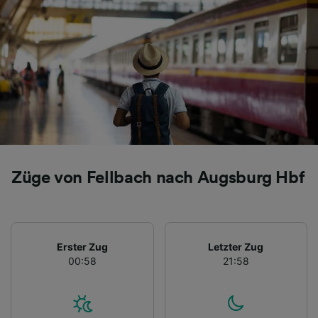
Folgendes bereitzustellen:
Verwendung genauer Standortdaten.
Endgeräteeigenschaften zur Identifikation
aktiv abfragen. Speichern von oder Zugriff auf
Informationen auf einem Endgerät.
Personalisierte Werbung und Inhalte, Messung
von Werbeleistung und der Performance von
Inhalten, Zielgruppenforschung sowie
Entwicklung und Verbesserung von
Angeboten.
Liste der Partner (Lieferanten)
Züge von Fellbach nach Augsburg Hbf
Erster Zug
Letzter Zug
00:58
21:58