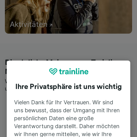
Aktivitäten
Die ehrliche Meinung von Trainline-
Nutzern
Wer könnte Ihnen besseres Feedback geben als
Ihre Privatsphäre ist uns wichtig
unsere Kunden selbst?
Vielen Dank für Ihr Vertrauen. Wir sind
uns bewusst, dass der Umgang mit Ihren
persönlichen Daten eine große
Verantwortung darstellt. Daher möchten
wir Ihnen gerne mitteilen, wie wir Ihre