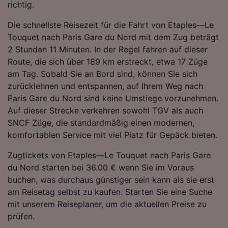
richtig.
Folgendes bereitzustellen:
Verwendung genauer Standortdaten.
Die schnellste Reisezeit für die Fahrt von Etaples—Le
Endgeräteeigenschaften zur Identifikation
Touquet nach Paris Gare du Nord mit dem Zug beträgt
aktiv abfragen. Speichern von oder Zugriff auf
2 Stunden 11 Minuten. In der Regel fahren auf dieser
Informationen auf einem Endgerät.
Personalisierte Werbung und Inhalte, Messung
Route, die sich über 189 km erstreckt, etwa 17 Züge
von Werbeleistung und der Performance von
am Tag. Sobald Sie an Bord sind, können Sie sich
Inhalten, Zielgruppenforschung sowie
zurücklehnen und entspannen, auf Ihrem Weg nach
Entwicklung und Verbesserung von
Paris Gare du Nord sind keine Umstiege vorzunehmen.
Angeboten.
Auf dieser Strecke verkehren sowohl TGV als auch
Liste der Partner (Lieferanten)
SNCF Züge, die standardmäßig einen modernen,
komfortablen Service mit viel Platz für Gepäck bieten.
Zugtickets von Etaples—Le Touquet nach Paris Gare
du Nord starten bei 36.00 € wenn Sie im Voraus
buchen, was durchaus günstiger sein kann als sie erst
am Reisetag selbst zu kaufen. Starten Sie eine Suche
mit unserem Reiseplaner, um die aktuellen Preise zu
prüfen.