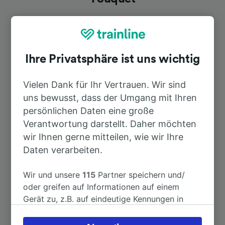
Dauer
Ihre Privatsphäre ist uns wichtig
Nach Paris
2h 11min
Vielen Dank für Ihr Vertrauen. Wir sind
Nach Paris Gare du Nord
2h 11min
uns bewusst, dass der Umgang mit Ihren
persönlichen Daten eine große
Nach Calais Fréthun
41min
Verantwortung darstellt. Daher möchten
wir Ihnen gerne mitteilen, wie wir Ihre
Daten verarbeiten.
Nach Lille
1h 21min
Wir und unsere
115
Partner speichern und/
Nach Calais
41min
oder greifen auf Informationen auf einem
Gerät zu, z.B. auf eindeutige Kennungen in
Nach Boulogne-sur-Mer Ville
16min
Cookies, um personenbezogene Daten zu
verarbeiten. Sie können Ihre Präferenzen