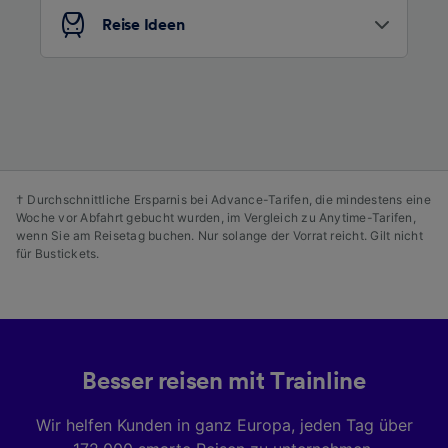
Entwicklung und Verbesserung von
Reise Ideen
Angeboten.
Liste der Partner (Lieferanten)
† Durchschnittliche Ersparnis bei Advance-Tarifen, die mindestens eine
Woche vor Abfahrt gebucht wurden, im Vergleich zu Anytime-Tarifen,
wenn Sie am Reisetag buchen. Nur solange der Vorrat reicht. Gilt nicht
für Bustickets.
Besser reisen mit Trainline
Wir helfen Kunden in ganz Europa, jeden Tag über