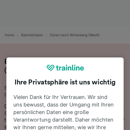
Home
Bahnfahrplan
Düren nach Winterberg (Westf)
Bequem von Düren nach Winterberg
(Westf) - nehmen Sie den Zug!
Ihre Privatsphäre ist uns wichtig
Sie wollen mit dem Zug von Düren nach Winterberg
(Westf) reisen? Dann sind Sie bei uns genau richtig!
Vielen Dank für Ihr Vertrauen. Wir sind
uns bewusst, dass der Umgang mit Ihren
Die Fahrtzeit beträgt mit der schnellsten Verbindung 4
persönlichen Daten eine große
Stunden 1 Minute. Auf der 150 km langen Strecke
Verantwortung darstellt. Daher möchten
fahren für gewöhnlich 15 Züge am Tag. Sie müssen auf
Ihrer Fahrt nach Winterberg (Westf) 1-mal umsteigen.
wir Ihnen gerne mitteilen, wie wir Ihre