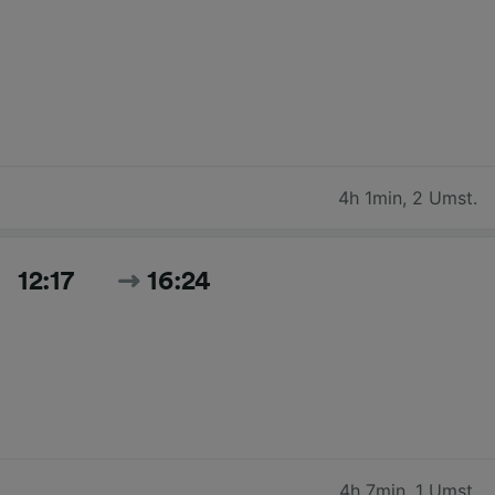
4h 1min
,
2 Umst.
12:17
16:24
4h 7min
,
1 Umst.