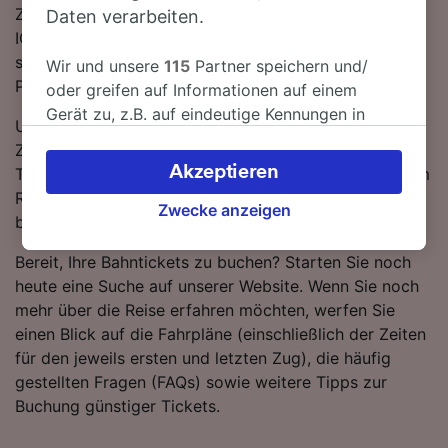
Züge auf dieser Strecke werden für gewöhnlich von
Daten verarbeiten.
ICE DB oder IC betrieben. An Bord finden Sie
standardmäßig moderne, komfortable Sitze und viel
Wir und unsere
115
Partner speichern und/
Platz für Gepäck.
oder greifen auf Informationen auf einem
Gerät zu, z.B. auf eindeutige Kennungen in
Um Ihnen dabei behilflich zu sein, die besten
Cookies, um personenbezogene Daten zu
Zugangebote zu erhalten, heben wir die günstigsten
verarbeiten. Sie können Ihre Präferenzen
Akzeptieren
Tickets von Düren nach Winterberg (Westf) in unserem
akzeptieren oder verwalten, einschließlich
Reiseplaner hervor. Denken Sie daran, je eher Sie
Ihres Widerspruchsrechts bei berechtigtem
Zwecke anzeigen
buchen, desto mehr können Sie sparen!
Interesse. Klicken Sie dazu bitte unten oder
besuchen Sie jederzeit die Seite der
Bereit, Ihre Bahntickets zu buchen? Starten Sie noch
Datenschutzrichtlinie. Diese Präferenzen
heute eine Suche auf unserer Website. Wenn Sie noch
werden unseren Partnern signalisiert und
mehr über die Reise erfahren möchten, werfen Sie
haben keinen Einfluss auf Surfdaten. Ihre
einen Blick auf die Fahrpläne (einschließlich der Zeiten
Daten werden nicht für Tracking-Zwecke
für den jeweils ersten und letzten Zug), die häufig
verwendet, wenn Sie uns gebeten haben, Ihr
gestellten Fragen (FAQs) sowie weitere Tipps zur
Surfverhalten nicht zu verfolgen.
Buchung günstiger Tickets.
Wir und unsere Partner verarbeiten Daten, um