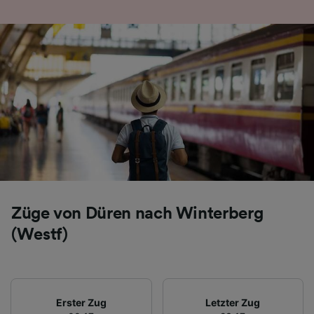
Folgendes bereitzustellen:
Verwendung genauer Standortdaten.
Endgeräteeigenschaften zur Identifikation
aktiv abfragen. Speichern von oder Zugriff auf
Informationen auf einem Endgerät.
Personalisierte Werbung und Inhalte, Messung
von Werbeleistung und der Performance von
Inhalten, Zielgruppenforschung sowie
Entwicklung und Verbesserung von
Angeboten.
Liste der Partner (Lieferanten)
Züge von Düren nach Winterberg
(Westf)
Erster Zug
Letzter Zug