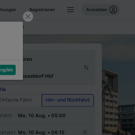
chungen
Registrieren
Anmelden
ellte Fragen
n
nglish
ch
Via
Einfache Fahrt
Hin- und Rückfahrt
nfahrt
ckfahrt