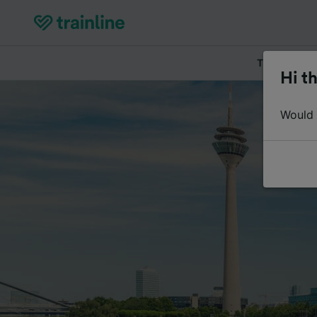
Tickets kau
Hi th
Would y