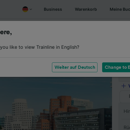
Business
Warenkorb
Meine Bu
fen
Überblick
Fahrplan
Günstige Tickets
Oft gest
ere,
ou like to view Trainline in English?
Vo
Weiter auf Deutsch
Change to E
Na
Hi
Rü