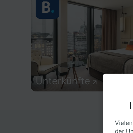
Unterkünfte
Vielen
D
der Um