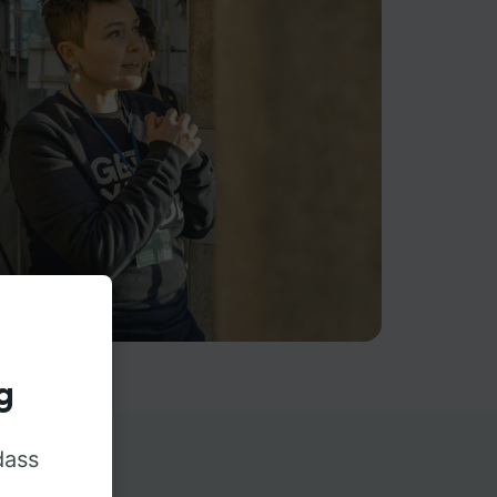
g
dass
rn