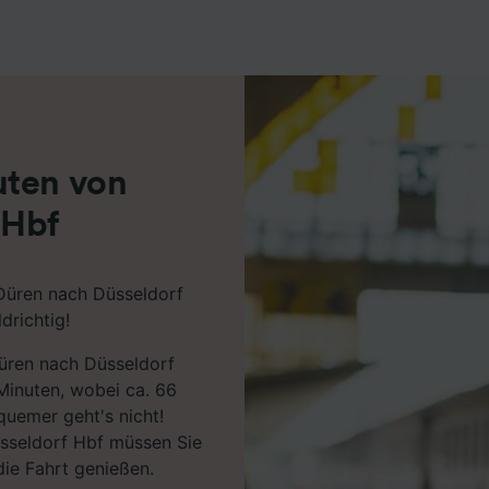
r Partner (Lieferanten)
uten von
 Hbf
 Düren nach Düsseldorf
drichtig!
Düren nach Düsseldorf
Minuten, wobei ca. 66
uemer geht's nicht!
sseldorf Hbf müssen Sie
die Fahrt genießen.