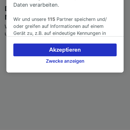
Daten verarbeiten.
Die ehrliche Meinung von Trainline-
Nutzern
Wir und unsere
115
Partner speichern und/
oder greifen auf Informationen auf einem
Wer könnte Ihnen besseres Feedback geben als
Gerät zu, z.B. auf eindeutige Kennungen in
unsere Kunden selbst?
Cookies, um personenbezogene Daten zu
verarbeiten. Sie können Ihre Präferenzen
Akzeptieren
akzeptieren oder verwalten, einschließlich
Ihres Widerspruchsrechts bei berechtigtem
Zwecke anzeigen
Interesse. Klicken Sie dazu bitte unten oder
besuchen Sie jederzeit die Seite der
Datenschutzrichtlinie. Diese Präferenzen
werden unseren Partnern signalisiert und
haben keinen Einfluss auf Surfdaten. Ihre
Daten werden nicht für Tracking-Zwecke
verwendet, wenn Sie uns gebeten haben, Ihr
Surfverhalten nicht zu verfolgen.
Wir und unsere Partner verarbeiten Daten, um