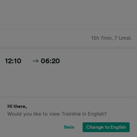
15h 7min
,
7 Umst.
12:10
06:20
Hi there,
Would you like to view Trainline in English?
18h 10min
,
4 Umst.
Nein
Change to English