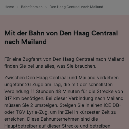
Folgendes bereitzustellen:
Home
Bahnfahrplan
Den Haag Centraal nach Mailand
Verwendung genauer Standortdaten.
Endgeräteeigenschaften zur Identifikation
aktiv abfragen. Speichern von oder Zugriff auf
Informationen auf einem Endgerät.
Mit der Bahn von Den Haag Centraal
Personalisierte Werbung und Inhalte, Messung
von Werbeleistung und der Performance von
nach Mailand
Inhalten, Zielgruppenforschung sowie
Entwicklung und Verbesserung von
Angeboten.
Für eine Zugfahrt von Den Haag Centraal nach Mailand
finden Sie bei uns alles, was Sie brauchen.
Liste der Partner (Lieferanten)
Zwischen Den Haag Centraal und Mailand verkehren
ungefähr 26 Züge am Tag, die mit der schnellsten
Verbindung 11 Stunden 48 Minuten für die Strecke von
817 km benötigen. Bei dieser Verbindung nach Mailand
müssen Sie 2 umsteigen. Steigen Sie in einen ICE DB-
oder TGV Lyria-Zug, um Ihr Ziel in kürzester Zeit zu
erreichen. Diese Bahnunternehmen sind die
Hauptbetreiber auf dieser Strecke und betreiben