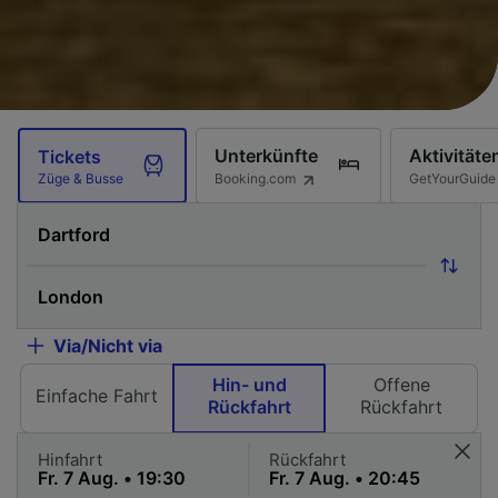
Unterkünfte
Aktivitäte
Tickets
Booking.com
GetYourGuide
Züge & Busse
Via/Nicht via
Hin- und
Offene
Einfache Fahrt
Rückfahrt
Rückfahrt
Hinfahrt
Rückfahrt