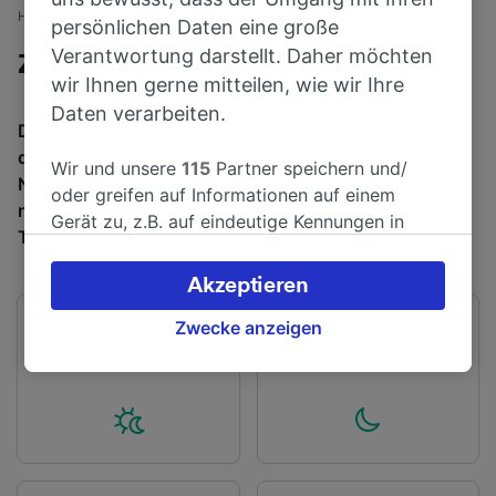
Home
Bahnfahrplan
Dartford nach London
persönlichen Daten eine große
Verantwortung darstellt. Daher möchten
Züge von Dartford nach London
wir Ihnen gerne mitteilen, wie wir Ihre
Daten verarbeiten.
Die Fahrt von Dartford nach London mit dem Zug
dauert durchschnittlich 50 Min für die rund 25 km.
Wir und unsere
115
Partner speichern und/
Normalerweise fahren pro Tag 632 Züge von Dartford
oder greifen auf Informationen auf einem
nach London. Bei einer Buchung im Voraus kosten
Gerät zu, z.B. auf eindeutige Kennungen in
Tickets ab 6,12 €.
Cookies, um personenbezogene Daten zu
verarbeiten. Sie können Ihre Präferenzen
Akzeptieren
akzeptieren oder verwalten, einschließlich
Ihres Widerspruchsrechts bei berechtigtem
Zwecke anzeigen
Erster Zug
Letzter Zug
Interesse. Klicken Sie dazu bitte unten oder
03:50
23:09
besuchen Sie jederzeit die Seite der
Datenschutzrichtlinie. Diese Präferenzen
werden unseren Partnern signalisiert und
haben keinen Einfluss auf Surfdaten. Ihre
Daten werden nicht für Tracking-Zwecke