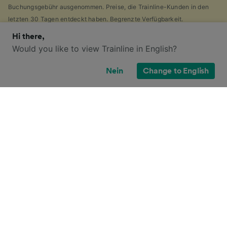
Buchungsgebühr ausgenommen. Preise, die Trainline-Kunden in den
letzten 30 Tagen entdeckt haben. Begrenzte Verfügbarkeit.
Hi there,
Would you like to view Trainline in English?
Welche Ticketoptionen habe ich für
Nein
Change to English
diese Reise?
Wenn es Ihnen wie uns geht, haben Sie vermutlich die
Vielzahl von
Ticketarten
entdeckt, die es in
Großbritannien gibt und sich gefragt, warum dies so
viele sind. Als Hilfe haben wir einen praktischen
Leitfaden für die Hauptticketarten Großbritanniens
zusammengestellt.