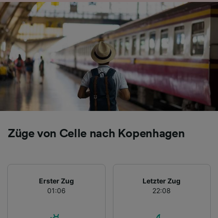
Folgendes bereitzustellen:
Verwendung genauer Standortdaten.
Endgeräteeigenschaften zur Identifikation
aktiv abfragen. Speichern von oder Zugriff auf
Informationen auf einem Endgerät.
Personalisierte Werbung und Inhalte, Messung
von Werbeleistung und der Performance von
Inhalten, Zielgruppenforschung sowie
Entwicklung und Verbesserung von
Angeboten.
Liste der Partner (Lieferanten)
Züge von Celle nach Kopenhagen
Erster Zug
Letzter Zug
01:06
22:08