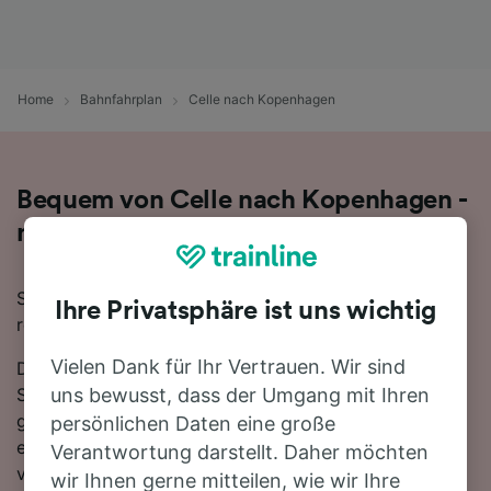
Home
Bahnfahrplan
Celle nach Kopenhagen
Bequem von Celle nach Kopenhagen -
nehmen Sie den Zug!
Sie wollen mit dem Zug von Celle nach Kopenhagen
Ihre Privatsphäre ist uns wichtig
reisen? Dann sind Sie bei uns genau richtig!
Vielen Dank für Ihr Vertrauen. Wir sind
Die Fahrtzeit beträgt mit der schnellsten Verbindung 1
Stunde. Auf der 376 km langen Strecke fahren für
uns bewusst, dass der Umgang mit Ihren
gewöhnlich 19 Züge am Tag. Es ist kein Umsteigen
persönlichen Daten eine große
erforderlich, da ab Kopenhagen Direktverbindungen
Verantwortung darstellt. Daher möchten
verfügbar sind. Züge auf dieser Strecke werden für
wir Ihnen gerne mitteilen, wie wir Ihre