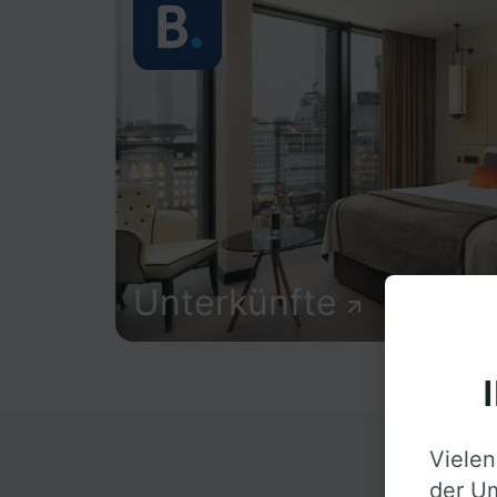
Unterkünfte
Vielen
D
der Um