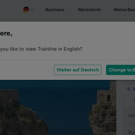
Business
Warenkorb
Meine Bu
Fahrplan
Wagenklassen
Services an Bord
Günstige
ere,
ou like to view Trainline in English?
Vo
Weiter auf Deutsch
Change to E
Na
Hi
Rü