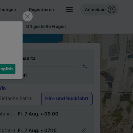
chungen
Registrieren
Anmelden
 Tickets
Oft gestellte Fragen
n
nglish
ch
Via
Einfache Fahrt
Hin- und Rückfahrt
nfahrt
ckfahrt