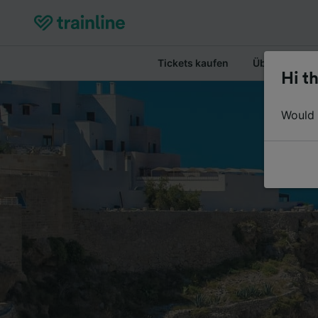
Tickets kaufen
Überblick
Hi th
Would y