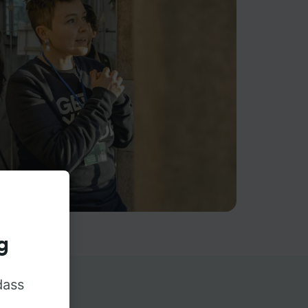
g
dass
rn