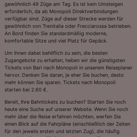
gewöhnlich 49 Züge am Tag. Es ist kein Umsteigen
Folgendes bereitzustellen:
erforderlich, da ab Monopoli Direktverbindungen
Verwendung genauer Standortdaten.
Endgeräteeigenschaften zur Identifikation
verfügbar sind. Züge auf dieser Strecke werden für
aktiv abfragen. Speichern von oder Zugriff auf
gewöhnlich von Trenitalia oder Frecciarossa betrieben.
Informationen auf einem Endgerät.
An Bord finden Sie standardmäßig moderne,
Personalisierte Werbung und Inhalte, Messung
komfortable Sitze und viel Platz für Gepäck.
von Werbeleistung und der Performance von
Inhalten, Zielgruppenforschung sowie
Um Ihnen dabei behilflich zu sein, die besten
Entwicklung und Verbesserung von
Zugangebote zu erhalten, heben wir die günstigsten
Angeboten.
Tickets von Bari nach Monopoli in unserem Reiseplaner
Liste der Partner (Lieferanten)
hervor. Denken Sie daran, je eher Sie buchen, desto
mehr können Sie sparen. Tickets nach Monopoli
starten bei 2.60 €.
Bereit, Ihre Bahntickets zu buchen? Starten Sie noch
heute eine Suche auf unserer Website. Wenn Sie noch
mehr über die Reise erfahren möchten, werfen Sie
einen Blick auf die Fahrpläne (einschließlich der Zeiten
für den jeweils ersten und letzten Zug), die häufig