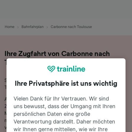
Home
Bahnfahrplan
Carbonne nach Toulouse
Ihre Zugfahrt von Carbonne nach
Toulouse
Sie planen eine Zugfahrt von Carbonne nach
Ihre Privatsphäre ist uns wichtig
Toulouse? Starten Sie jetzt Ihre Suche!
Vielen Dank für Ihr Vertrauen. Wir sind
Auf der 39 km langen Strecke fahren in der Regel 18
Züge, die schnellste Reisezeit beträgt dabei 28
uns bewusst, dass der Umgang mit Ihren
Minuten. Einfach zurücklehnen und stressfrei reisen -
persönlichen Daten eine große
mit den direkten Verbindungen, die auf dieser Route
Verantwortung darstellt. Daher möchten
verfügbar sind, ist kein Umstieg nötig. Nutzen Sie
wir Ihnen gerne mitteilen, wie wir Ihre