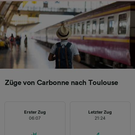
Folgendes bereitzustellen:
Verwendung genauer Standortdaten.
Endgeräteeigenschaften zur Identifikation
aktiv abfragen. Speichern von oder Zugriff auf
Informationen auf einem Endgerät.
Personalisierte Werbung und Inhalte, Messung
von Werbeleistung und der Performance von
Inhalten, Zielgruppenforschung sowie
Entwicklung und Verbesserung von
Angeboten.
Liste der Partner (Lieferanten)
Züge von Carbonne nach Toulouse
Erster Zug
Letzter Zug
06:07
21:24