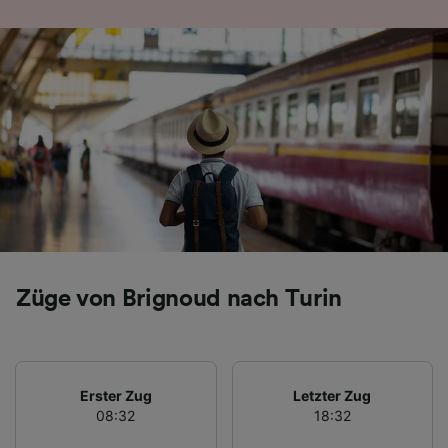
Folgendes bereitzustellen:
Verwendung genauer Standortdaten.
Endgeräteeigenschaften zur Identifikation
aktiv abfragen. Speichern von oder Zugriff auf
Informationen auf einem Endgerät.
Personalisierte Werbung und Inhalte, Messung
von Werbeleistung und der Performance von
Inhalten, Zielgruppenforschung sowie
Entwicklung und Verbesserung von
Angeboten.
Liste der Partner (Lieferanten)
Züge von Brignoud nach Turin
Erster Zug
Letzter Zug
08:32
18:32