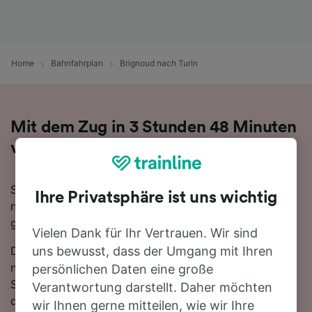
Home
Bahnfahrplan
Brignoud nach Turin
Mit dem Zug in 3 Stunden 48 Minuten
von Brignoud nach Turin
Sie denken darüber nach, für Ihre Reise von Brignoud
Ihre Privatsphäre ist uns wichtig
nach Turin den Zug zu nehmen? Bei uns sind Sie
goldrichtig!
Vielen Dank für Ihr Vertrauen. Wir sind
Die schnellste Fahrtzeit, um die 142 km von Brignoud
uns bewusst, dass der Umgang mit Ihren
nach Turin mit dem Zug zurückzulegen beträgt 3
persönlichen Daten eine große
Stunden 48 Minuten, wobei ca. 7 Züge am Tag auf
Verantwortung darstellt. Daher möchten
dieser Route verkehren. Da es zwischen Brignoud und
wir Ihnen gerne mitteilen, wie wir Ihre