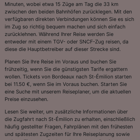
Minuten, wobei etwa 15 Züge am Tag die 33 km
Folgendes bereitzustellen:
zwischen den beiden Bahnhöfen zurücklegen. Mit den
Verwendung genauer Standortdaten.
Endgeräteeigenschaften zur Identifikation
verfügbaren direkten Verbindungen können Sie es sich
aktiv abfragen. Speichern von oder Zugriff auf
im Zug so richtig bequem machen und sich einfach
Informationen auf einem Endgerät.
zurücklehnen. Während Ihrer Reise werden Sie
Personalisierte Werbung und Inhalte, Messung
entweder mit einem TGV- oder SNCF-Zug reisen, da
von Werbeleistung und der Performance von
diese die Hauptbetreiber auf dieser Strecke sind.
Inhalten, Zielgruppenforschung sowie
Entwicklung und Verbesserung von
Planen Sie Ihre Reise im Voraus und buchen Sie
Angeboten.
frühzeitig, wenn Sie die günstigsten Tarife ergattern
Liste der Partner (Lieferanten)
wollen. Tickets von Bordeaux nach St-Émilion starten
bei 11.50 €, wenn Sie im Voraus buchen. Starten Sie
eine Suche mit unserem Reiseplaner, um die aktuellen
Preise einzusehen.
Lesen Sie weiter, um zusätzliche Informationen über
die Zugfahrt nach St-Émilion zu erhalten, einschließlich
häufig gestellter Fragen, Fahrplänen mit den frühesten
und spätesten Zugzeiten für Ihre Reiseplanung sowie