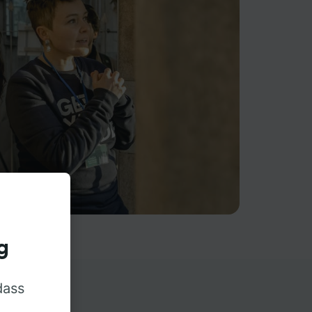
g
dass
rn