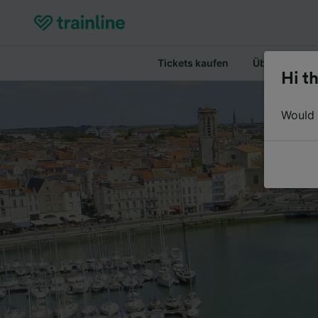
Tickets kaufen
Überblick
Hi th
Would y