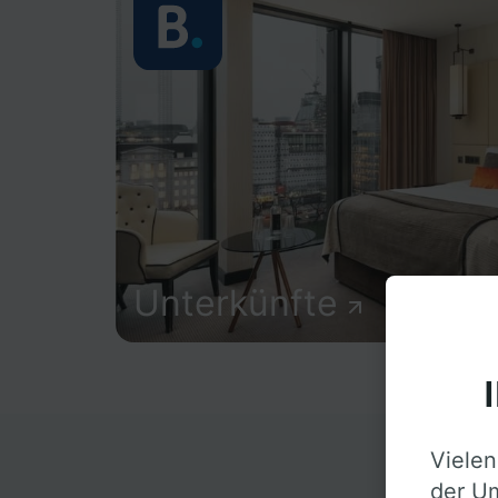
Unterkünfte
Vielen
D
der Um