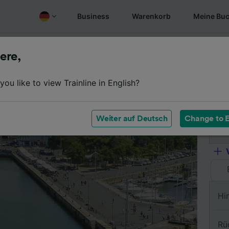
Business
Warenkorb
Meine Bu
Fahrplan
Wagenklassen
Services an Bord
Günstige
ere,
ou like to view Trainline in English?
Vo
Weiter auf Deutsch
Change to E
Na
Hi
Rü