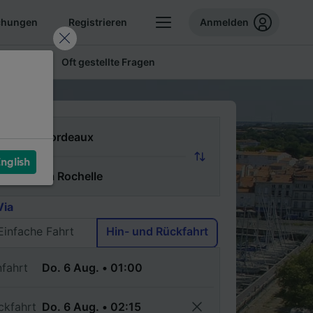
chungen
Registrieren
Anmelden
 Tickets
Oft gestellte Fragen
n
nglish
ch
Via
Einfache Fahrt
Hin- und Rückfahrt
nfahrt
ckfahrt