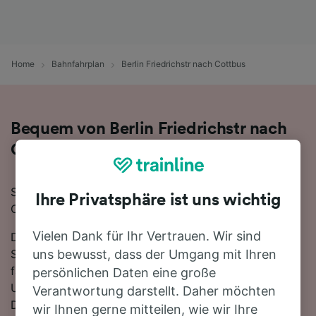
Home
Bahnfahrplan
Berlin Friedrichstr nach Cottbus
Bequem von Berlin Friedrichstr nach
Cottbus - nehmen Sie den Zug!
Sie wollen mit dem Zug von Berlin Friedrichstr nach
Ihre Privatsphäre ist uns wichtig
Cottbus reisen? Dann sind Sie bei uns genau richtig!
Vielen Dank für Ihr Vertrauen. Wir sind
Die Fahrtzeit beträgt mit der schnellsten Verbindung 1
Stunde 15 Minuten. Auf der 107 km langen Strecke
uns bewusst, dass der Umgang mit Ihren
fahren für gewöhnlich 30 Züge am Tag. Es ist kein
persönlichen Daten eine große
Umsteigen erforderlich, da ab Cottbus
Verantwortung darstellt. Daher möchten
Direktverbindungen verfügbar sind. Züge auf dieser
wir Ihnen gerne mitteilen, wie wir Ihre