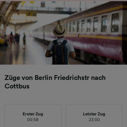
Folgendes bereitzustellen:
Verwendung genauer Standortdaten.
Endgeräteeigenschaften zur Identifikation
aktiv abfragen. Speichern von oder Zugriff auf
Informationen auf einem Endgerät.
Personalisierte Werbung und Inhalte, Messung
von Werbeleistung und der Performance von
Inhalten, Zielgruppenforschung sowie
Entwicklung und Verbesserung von
Angeboten.
Liste der Partner (Lieferanten)
Züge von Berlin Friedrichstr nach
Cottbus
Erster Zug
Letzter Zug
00:58
23:00