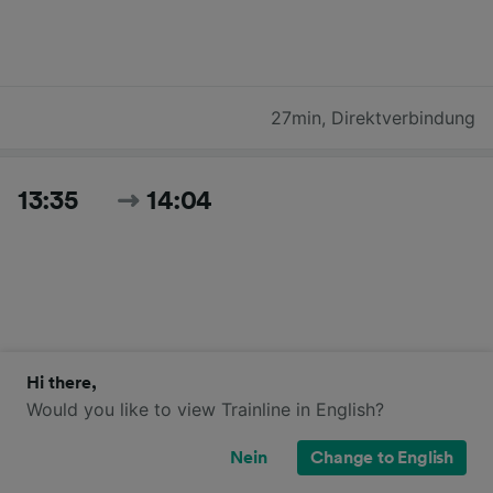
27min
,
Direktverbindung
13:35
14:04
Hi there,
29min
,
Direktverbindung
Would you like to view Trainline in English?
Nein
Change to English
Zeiten und Preise für heute suchen