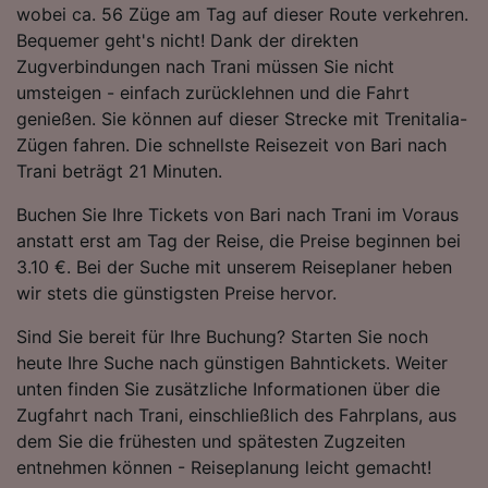
wobei ca. 56 Züge am Tag auf dieser Route verkehren.
Folgendes bereitzustellen:
Bequemer geht's nicht! Dank der direkten
Verwendung genauer Standortdaten.
Endgeräteeigenschaften zur Identifikation
Zugverbindungen nach Trani müssen Sie nicht
aktiv abfragen. Speichern von oder Zugriff auf
umsteigen - einfach zurücklehnen und die Fahrt
Informationen auf einem Endgerät.
genießen. Sie können auf dieser Strecke mit Trenitalia-
Personalisierte Werbung und Inhalte, Messung
Zügen fahren. Die schnellste Reisezeit von Bari nach
von Werbeleistung und der Performance von
Trani beträgt 21 Minuten.
Inhalten, Zielgruppenforschung sowie
Entwicklung und Verbesserung von
Buchen Sie Ihre Tickets von Bari nach Trani im Voraus
Angeboten.
anstatt erst am Tag der Reise, die Preise beginnen bei
Liste der Partner (Lieferanten)
3.10 €. Bei der Suche mit unserem Reiseplaner heben
wir stets die günstigsten Preise hervor.
Sind Sie bereit für Ihre Buchung? Starten Sie noch
heute Ihre Suche nach günstigen Bahntickets. Weiter
unten finden Sie zusätzliche Informationen über die
Zugfahrt nach Trani, einschließlich des Fahrplans, aus
dem Sie die frühesten und spätesten Zugzeiten
entnehmen können - Reiseplanung leicht gemacht!