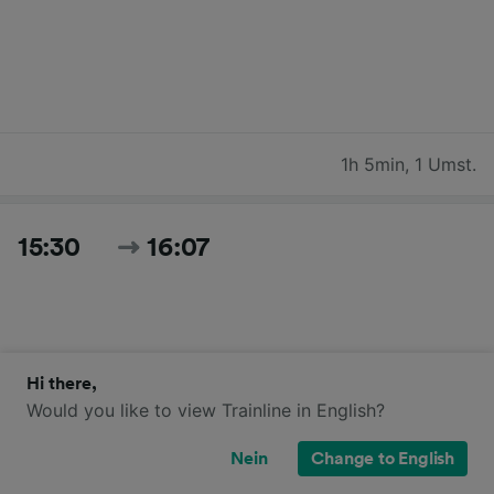
1h 5min
,
1 Umst.
15:30
16:07
Hi there,
Would you like to view Trainline in English?
37min
,
Direktverbindung
Nein
Change to English