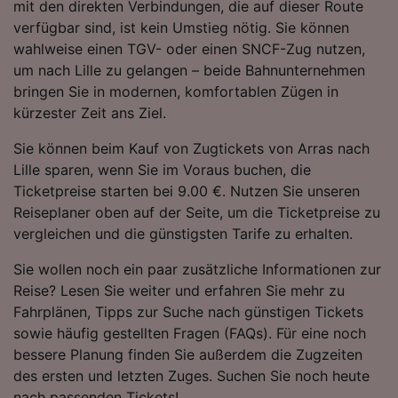
mit den direkten Verbindungen, die auf dieser Route
Folgendes bereitzustellen:
verfügbar sind, ist kein Umstieg nötig. Sie können
Verwendung genauer Standortdaten.
wahlweise einen TGV- oder einen SNCF-Zug nutzen,
Endgeräteeigenschaften zur Identifikation
um nach Lille zu gelangen – beide Bahnunternehmen
aktiv abfragen. Speichern von oder Zugriff auf
Informationen auf einem Endgerät.
bringen Sie in modernen, komfortablen Zügen in
Personalisierte Werbung und Inhalte, Messung
kürzester Zeit ans Ziel.
von Werbeleistung und der Performance von
Inhalten, Zielgruppenforschung sowie
Sie können beim Kauf von Zugtickets von Arras nach
Entwicklung und Verbesserung von
Lille sparen, wenn Sie im Voraus buchen, die
Angeboten.
Ticketpreise starten bei 9.00 €. Nutzen Sie unseren
Liste der Partner (Lieferanten)
Reiseplaner oben auf der Seite, um die Ticketpreise zu
vergleichen und die günstigsten Tarife zu erhalten.
Sie wollen noch ein paar zusätzliche Informationen zur
Reise? Lesen Sie weiter und erfahren Sie mehr zu
Fahrplänen, Tipps zur Suche nach günstigen Tickets
sowie häufig gestellten Fragen (FAQs). Für eine noch
bessere Planung finden Sie außerdem die Zugzeiten
des ersten und letzten Zuges. Suchen Sie noch heute
nach passenden Tickets!