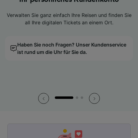
ist Geschichte
ist Geschichte
ist Geschichte
Verwalten Sie ganz einfach Ihre Reisen und finden Sie
Verwalten Sie ganz einfach Ihre Reisen und finden Sie
Verwalten Sie ganz einfach Ihre Reisen und finden Sie
Dann vergleichen Sie Ihre Tickets ganz einfach mit
Dann vergleichen Sie Ihre Tickets ganz einfach mit
Dann vergleichen Sie Ihre Tickets ganz einfach mit
all Ihre digitalen Tickets an einem Ort.
all Ihre digitalen Tickets an einem Ort.
all Ihre digitalen Tickets an einem Ort.
unserem Preiskalender.
unserem Preiskalender.
unserem Preiskalender.
Nutzen Sie stattdessen die praktischen digitalen
Nutzen Sie stattdessen die praktischen digitalen
Nutzen Sie stattdessen die praktischen digitalen
Tickets direkt in der App.
Tickets direkt in der App.
Tickets direkt in der App.
Haben Sie noch Fragen? Unser Kundenservice
Wir finden den günstigsten Reisetag für Sie!
Haben Sie noch Fragen? Unser Kundenservice
Wir finden den günstigsten Reisetag für Sie!
Haben Sie noch Fragen? Unser Kundenservice
Wir finden den günstigsten Reisetag für Sie!
ist rund um die Uhr für Sie da.
ist rund um die Uhr für Sie da.
ist rund um die Uhr für Sie da.
So haben Sie all Ihre Tickets stets griffbereit.
So haben Sie all Ihre Tickets stets griffbereit.
So haben Sie all Ihre Tickets stets griffbereit.