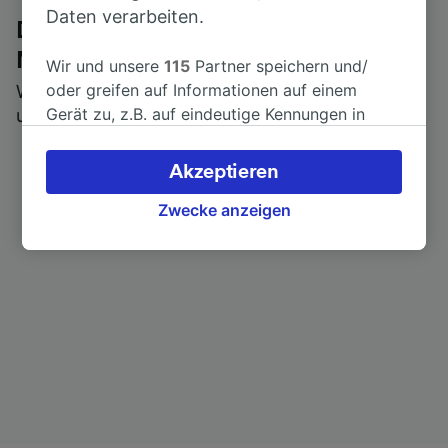
Daten verarbeiten.
Die ehrliche Meinung von Trainline-
Nutzern
Wir und unsere
115
Partner speichern und/
oder greifen auf Informationen auf einem
Wer könnte Ihnen besseres Feedback geben als
Gerät zu, z.B. auf eindeutige Kennungen in
unsere Kunden selbst?
Cookies, um personenbezogene Daten zu
verarbeiten. Sie können Ihre Präferenzen
Akzeptieren
akzeptieren oder verwalten, einschließlich
Ihres Widerspruchsrechts bei berechtigtem
Zwecke anzeigen
Interesse. Klicken Sie dazu bitte unten oder
besuchen Sie jederzeit die Seite der
Datenschutzrichtlinie. Diese Präferenzen
werden unseren Partnern signalisiert und
haben keinen Einfluss auf Surfdaten. Ihre
Daten werden nicht für Tracking-Zwecke
verwendet, wenn Sie uns gebeten haben, Ihr
Surfverhalten nicht zu verfolgen.
Wir und unsere Partner verarbeiten Daten, um