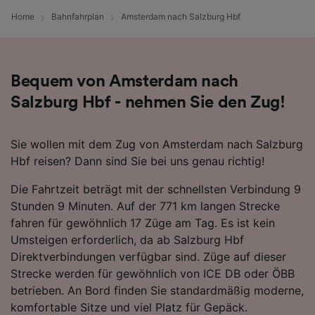
Folgendes bereitzustellen:
Home
Bahnfahrplan
Amsterdam nach Salzburg Hbf
Verwendung genauer Standortdaten.
Endgeräteeigenschaften zur Identifikation
aktiv abfragen. Speichern von oder Zugriff auf
Informationen auf einem Endgerät.
Bequem von Amsterdam nach
Personalisierte Werbung und Inhalte, Messung
von Werbeleistung und der Performance von
Salzburg Hbf - nehmen Sie den Zug!
Inhalten, Zielgruppenforschung sowie
Entwicklung und Verbesserung von
Angeboten.
Sie wollen mit dem Zug von Amsterdam nach Salzburg
Hbf reisen? Dann sind Sie bei uns genau richtig!
Liste der Partner (Lieferanten)
Die Fahrtzeit beträgt mit der schnellsten Verbindung 9
Stunden 9 Minuten. Auf der 771 km langen Strecke
fahren für gewöhnlich 17 Züge am Tag. Es ist kein
Umsteigen erforderlich, da ab Salzburg Hbf
Direktverbindungen verfügbar sind. Züge auf dieser
Strecke werden für gewöhnlich von ICE DB oder ÖBB
betrieben. An Bord finden Sie standardmäßig moderne,
komfortable Sitze und viel Platz für Gepäck.