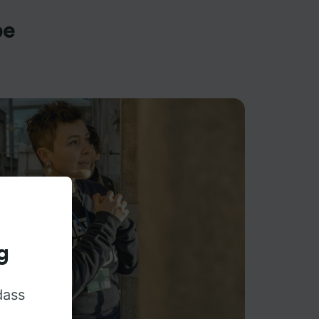
pe
g
dass