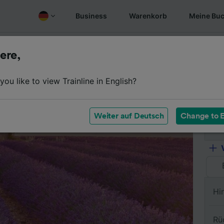
Business
Warenkorb
Meine Bu
Fahrplan
Wagenklassen
Services an Bord
Günstige
ere,
ou like to view Trainline in English?
Vo
Weiter auf Deutsch
Change to E
Na
Hi
Rü