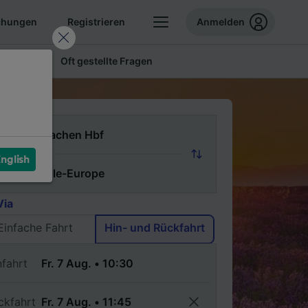
chungen
Registrieren
Anmelden
 Tickets
Oft gestellte Fragen
n
nglish
ch
Via
Einfache Fahrt
Hin- und Rückfahrt
nfahrt
ckfahrt