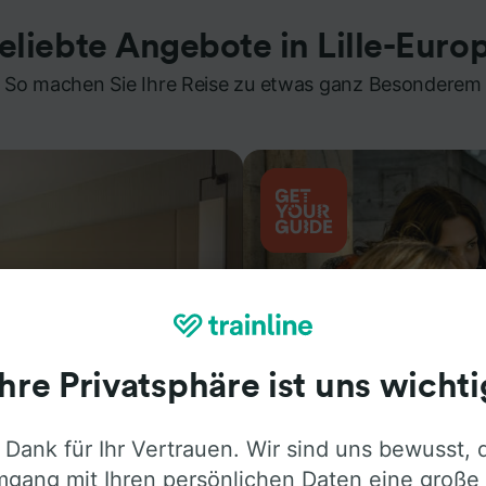
eliebte Angebote in Lille-Euro
So machen Sie Ihre Reise zu etwas ganz Besonderem
Ihre Privatsphäre ist uns wichti
 Dank für Ihr Vertrauen. Wir sind uns bewusst, 
Aktivitäten
gang mit Ihren persönlichen Daten eine große