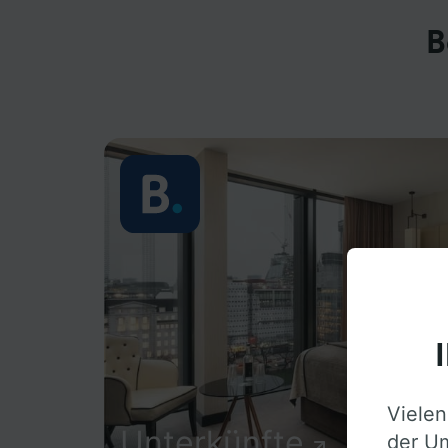
B
Vielen
Unterkünfte
der Um