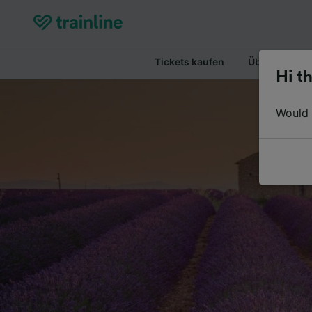
Tickets kaufen
Überblick
Hi th
Would y