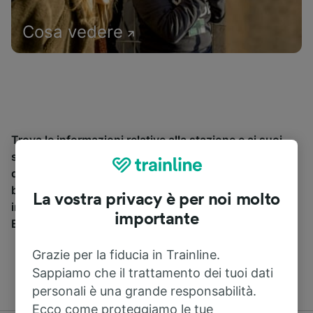
Cosa vedere
Trova le informazioni relative alla stazione e ai suoi
servizi, consulta gli orari dei treni e prenota i biglietti
da e per Erce. Trainline opera in 45 paesi e vende
biglietti di 270 compagnie ferroviarie e pullman
La vostra privacy è per noi molto
inclusa
SNCF
. Scopri dove Trainline ti può portare da
importante
Erce.
Grazie per la fiducia in Trainline.
Sappiamo che il trattamento dei tuoi dati
personali è una grande responsabilità.
Ecco come proteggiamo le tue