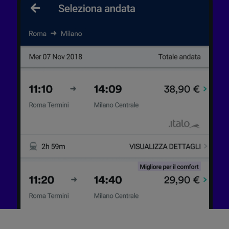
Utilizzare dati di geolocalizzazione precisi.
Scansione attiva delle caratteristiche del
dispositivo ai fini dell’identificazione.
Archiviare informazioni su dispositivo e/o
accedervi. Pubblicità e contenuti
personalizzati, misurazione delle prestazioni
dei contenuti e degli annunci, ricerche sul
pubblico, sviluppo di servizi.
Elenco dei partner (fornitori)