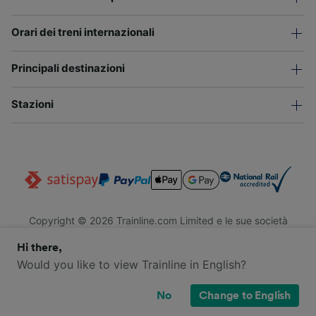
Orari dei treni internazionali
Principali destinazioni
Stazioni
Copyright © 2026 Trainline.com Limited e le sue società
affiliate. Tutti i diritti riservati.
Hi there,
Trainline.com Limited è registrata in Inghilterra e Galles. Società
n. 3846791. Sede legale: 1 Stonecutter St, EC4A 4AH, Londra,
Would you like to view Trainline in English?
Regno Unito. Partita IVA: 791 7261 06.
No
Change to English