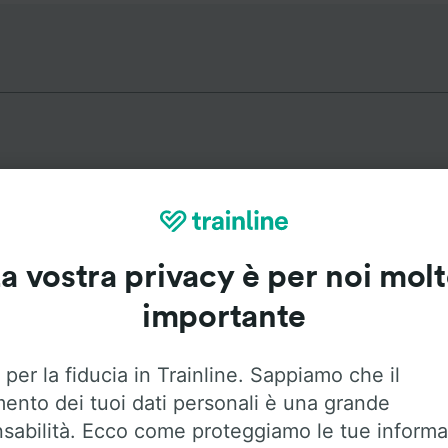
Itinerari più popolari da Ans
a vostra privacy è per noi mol
Durata
Primo e
importante
55m
4:1
 per la fiducia in Trainline. Sappiamo che il
mento dei tuoi dati personali è una grande
7m
0:1
sabilità. Ecco come proteggiamo le tue informa