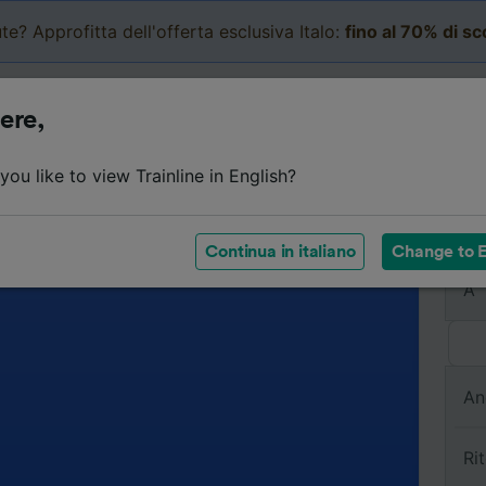
te? Approfitta dell'offerta esclusiva Italo:
fino al 70% di s
Business
Carrello
Le mi
ere,
ou like to view Trainline in English?
Da
Continua in italiano
Change to E
A
An
Ri