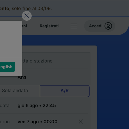
conto
, solo fino al 03/09.
e prenotazioni
Registrati
Accedi
nglish
Sola andata
A/R
data
torno