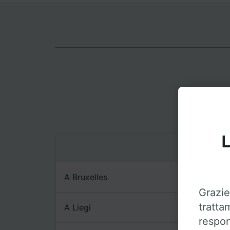
L
A Bruxelles
Grazie
tratta
A Liegi
respon