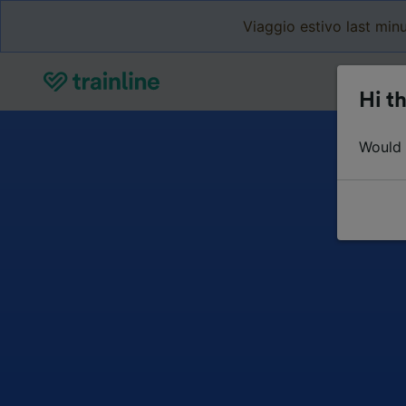
Viaggio estivo last minu
Hi th
Would y