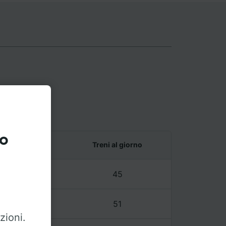
to
 ultimo treno
Treni al giorno
7 – 23:11
45
3 – 23:45
51
zioni.