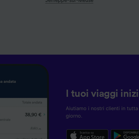
I tuoi viaggi ini
Aiutiamo i nostri clienti in tut
giorno.