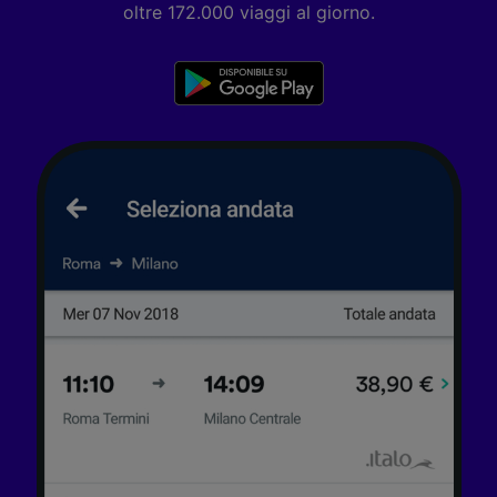
dei contenuti e degli annunci, ricerche sul
oltre 172.000 viaggi al giorno.
pubblico, sviluppo di servizi.
Elenco dei partner (fornitori)