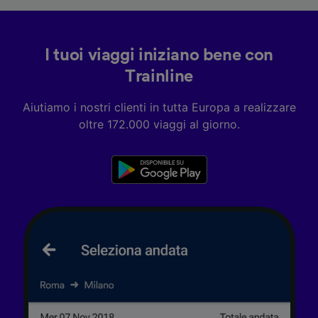
dispositivo ai fini dell’identificazione.
Archiviare informazioni su dispositivo e/o
accedervi. Pubblicità e contenuti
personalizzati, misurazione delle prestazioni
I tuoi viaggi iniziano bene con
dei contenuti e degli annunci, ricerche sul
pubblico, sviluppo di servizi.
Trainline
Elenco dei partner (fornitori)
Aiutiamo i nostri clienti in tutta Europa a realizzare
oltre 172.000 viaggi al giorno.