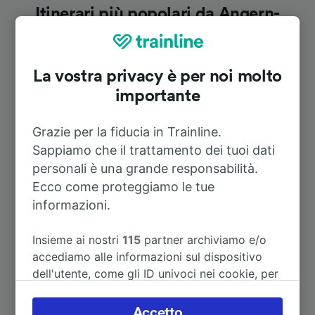
Itinerari più popolari da Angern-
Rogätz
La vostra privacy è per noi molto
Durata
importante
A Berlino Centrale
1h 45m
Grazie per la fiducia in Trainline.
Sappiamo che il trattamento dei tuoi dati
A Hamburg Hbf
2h 34m
personali è una grande responsabilità.
Ecco come proteggiamo le tue
informazioni.
A Tangermünde
1h 14m
Insieme ai nostri
115
partner archiviamo e/o
A Halle (Saale) Hbf
1h 31m
accediamo alle informazioni sul dispositivo
dell'utente, come gli ID univoci nei cookie, per
A Amburgo
2h 34m
il trattamento dei dati personali. È possibile
accettare o gestire le proprie scelte facendo
Accetto