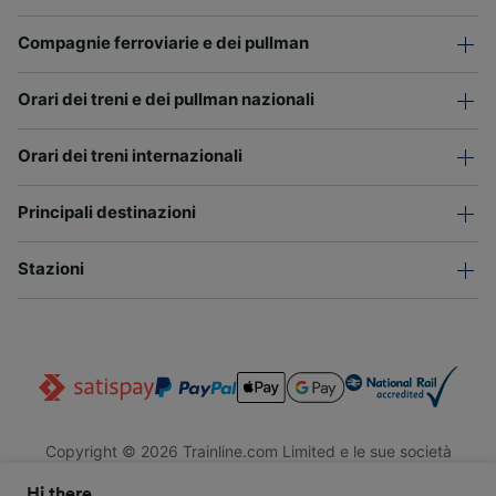
Compagnie ferroviarie e dei pullman
Orari dei treni e dei pullman nazionali
Orari dei treni internazionali
Principali destinazioni
Stazioni
Copyright © 2026 Trainline.com Limited e le sue società
affiliate. Tutti i diritti riservati.
Hi there,
Trainline.com Limited è registrata in Inghilterra e Galles. Società