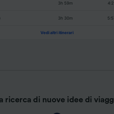
3h 59m
4:2
ei partner (fornitori)
)
3h 30m
5:5
Vedi altri itinerari
a ricerca di nuove idee di viag