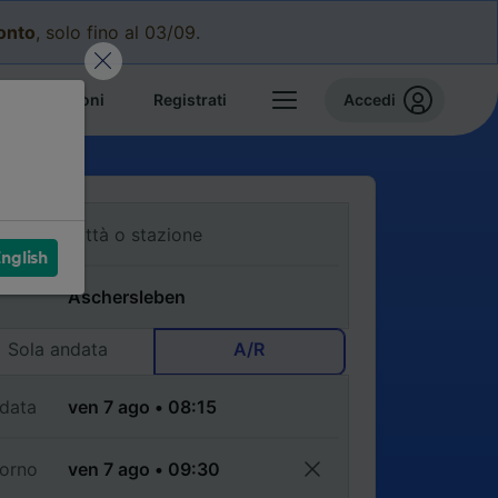
conto
, solo fino al 03/09.
e prenotazioni
Registrati
Accedi
nglish
Sola andata
A/R
data
torno