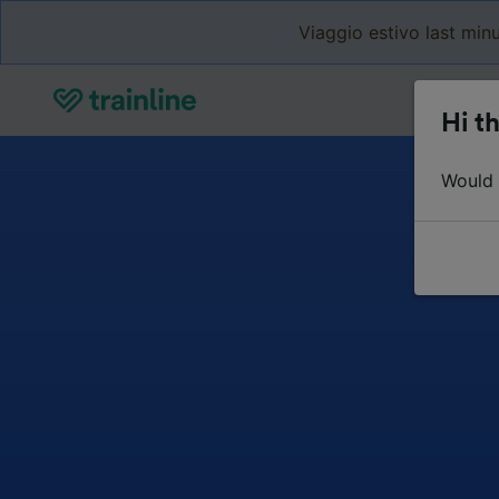
Viaggio estivo last minu
Hi th
Would y