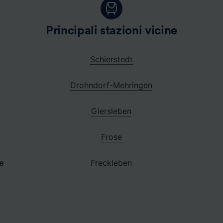
Principali stazioni vicine
Schierstedt
Drohndorf-Mehringen
Giersleben
Frose
e
Freckleben