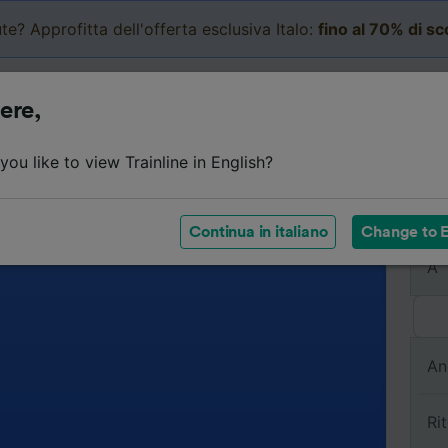
te? Approfitta dell'offerta esclusiva Italo:
fino al 70% di s
Business
Carrello
Le mi
ere,
ou like to view Trainline in English?
Da
Continua in italiano
Change to E
A
An
Ri