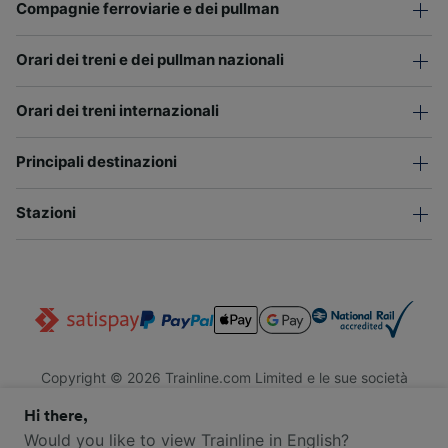
Compagnie ferroviarie e dei pullman
Orari dei treni e dei pullman nazionali
Orari dei treni internazionali
Principali destinazioni
Stazioni
Copyright © 2026 Trainline.com Limited e le sue società
affiliate. Tutti i diritti riservati.
Hi there,
Trainline.com Limited è registrata in Inghilterra e Galles. Società
n. 3846791. Sede legale: 1 Stonecutter St, EC4A 4AH, Londra,
Would you like to view Trainline in English?