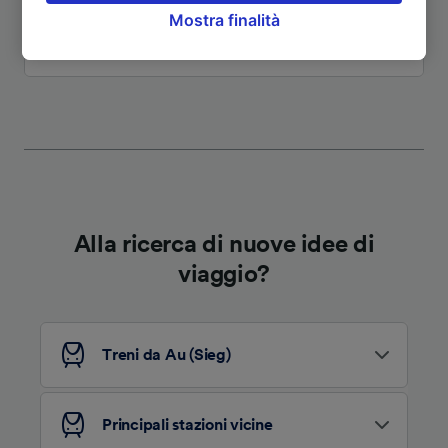
Mostra finalità
opporsi sulla base di un interesse legittimo o
comunque in qualsiasi momento nella pagina
Vedi altri itinerari
dell'informativa sulla privacy. Queste scelte
verranno segnalate ai nostri partner e non
influenzeranno i dati sulla navigazione. I tuoi
dati non verranno usati a scopi di
tracciamento se non ci hai fornito il consenso
per farlo.
Noi e i nostri partner trattiamo i dati per
Alla ricerca di nuove idee di
fornire:
viaggio?
Utilizzare dati di geolocalizzazione precisi.
Scansione attiva delle caratteristiche del
dispositivo ai fini dell’identificazione.
Archiviare informazioni su dispositivo e/o
accedervi. Pubblicità e contenuti
Treni da Au (Sieg)
personalizzati, misurazione delle prestazioni
dei contenuti e degli annunci, ricerche sul
pubblico, sviluppo di servizi.
Principali stazioni vicine