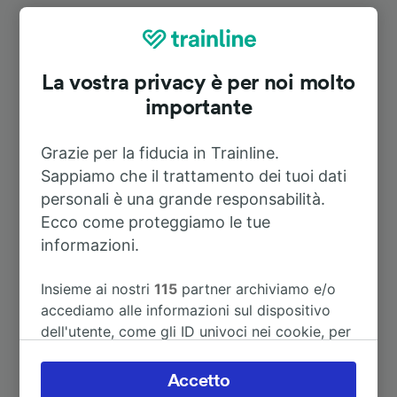
Itinerari più popolari da Au (Sieg)
Durata
La vostra privacy è per noi molto
importante
A Köln Hbf
53m
Grazie per la fiducia in Trainline.
Sappiamo che il trattamento dei tuoi dati
A Aeroporto Colonia Bonn
1h 1m
personali è una grande responsabilità.
Ecco come proteggiamo le tue
A Siegen
33m
informazioni.
A Londra
6h 37m
Insieme ai nostri
115
partner archiviamo e/o
accediamo alle informazioni sul dispositivo
dell'utente, come gli ID univoci nei cookie, per
A Hamm (Westf)
2h 20m
il trattamento dei dati personali. È possibile
accettare o gestire le proprie scelte facendo
Accetto
A Westerburg
1h 8m
clic di seguito, tra cui il proprio diritto di