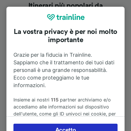
Itinerari più popolari da
Angermünde
La vostra privacy è per noi molto
Durata
importante
A Berlino
48m
Grazie per la fiducia in Trainline.
Sappiamo che il trattamento dei tuoi dati
A Berlino Centrale
48m
personali è una grande responsabilità.
Ecco come proteggiamo le tue
informazioni.
A Berlin Gesundbrunnen
48m
Insieme ai nostri
115
partner archiviamo e/o
A Aeroporto Berlino Schönefeld
1h 18m
accediamo alle informazioni sul dispositivo
dell'utente, come gli ID univoci nei cookie, per
A Bernau (b Berlin)
33m
il trattamento dei dati personali. È possibile
accettare o gestire le proprie scelte facendo
Accetto