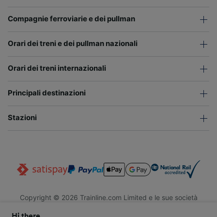
Compagnie ferroviarie e dei pullman
Orari dei treni e dei pullman nazionali
Orari dei treni internazionali
Principali destinazioni
Stazioni
Copyright © 2026 Trainline.com Limited e le sue società
affiliate. Tutti i diritti riservati.
Hi there,
Trainline.com Limited è registrata in Inghilterra e Galles. Società