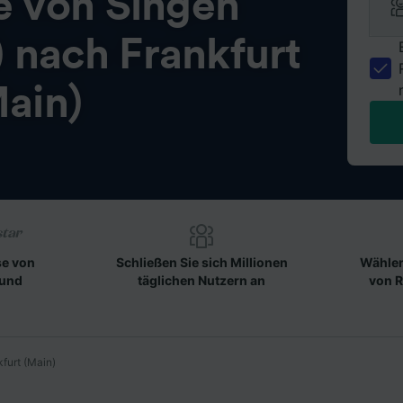
e von
Singen
 nach Frankfurt
ain)
se von
Schließen Sie sich Millionen
Wählen
 und
täglichen Nutzern an
von R
furt (Main)