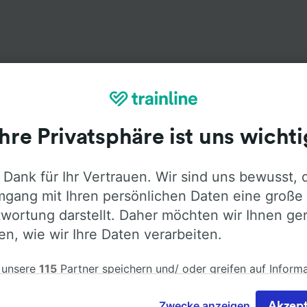
Ihre Privatsphäre ist uns wichti
Ausstattung an Bord
 Dank für Ihr Vertrauen. Wir sind uns bewusst, 
ingen (Hohentwiel) nach Frankfurt (Main) mit
Flixbus
fahre
hr Informationen über die Busausstattung der Anbieter z
gang mit Ihren persönlichen Daten eine große
wortung darstellt. Daher möchten wir Ihnen ge
len, wie wir Ihre Daten verarbeiten.
 unsere
115
Partner speichern und/ oder greifen auf Inform
Klimaanlage
Barrierefreiheit
Gepäck
em Gerät zu, z.B. auf eindeutige Kennungen in Cookies, um
nbezogene Daten zu verarbeiten. Sie können Ihre Präferen
Zwecke anzeigen
Akzept