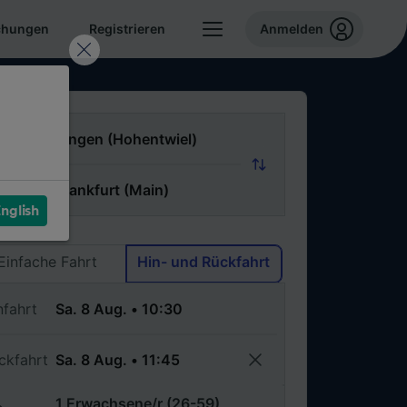
chungen
Registrieren
Anmelden
n
ch
nglish
Via
Einfache Fahrt
Hin- und Rückfahrt
nfahrt
ckfahrt
1 Erwachsene/r (26-59)