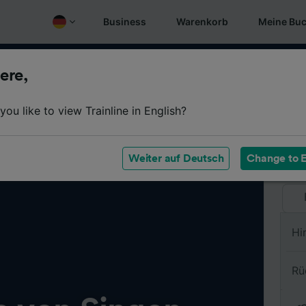
Business
Warenkorb
Meine Bu
ere,
Vo
ou like to view Trainline in English?
Na
Weiter auf Deutsch
Change to E
Hi
Rü