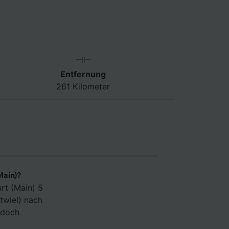
Entfernung
261 Kilometer
Main)?
rt (Main) 5
twiel) nach
edoch