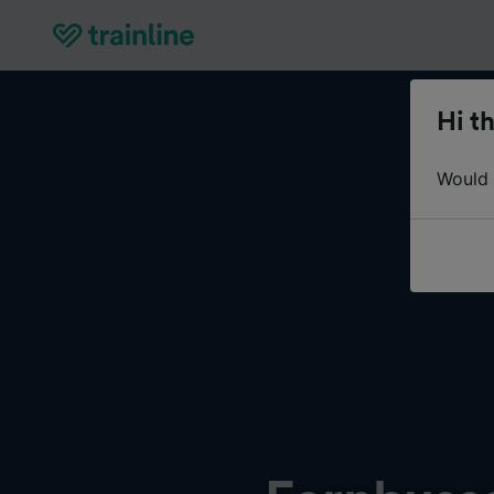
Hi th
Would y