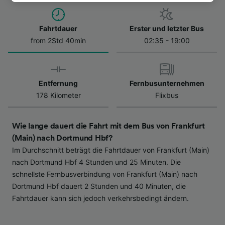
besuchen Sie jederzeit die Seite der
Datenschutzrichtlinie. Diese Präferenzen
Fahrtdauer
Erster und letzter Bus
werden unseren Partnern signalisiert und
from 2Std 40min
02:35 - 19:00
haben keinen Einfluss auf Surfdaten. Ihre
Daten werden nicht für Tracking-Zwecke
verwendet, wenn Sie uns gebeten haben, Ihr
Surfverhalten nicht zu verfolgen.
Entfernung
Fernbusunternehmen
178 Kilometer
Flixbus
Wir und unsere Partner verarbeiten Daten, um
Folgendes bereitzustellen:
Verwendung genauer Standortdaten.
Wie lange dauert die Fahrt mit dem Bus von Frankfurt
Endgeräteeigenschaften zur Identifikation
(Main) nach Dortmund Hbf?
aktiv abfragen. Speichern von oder Zugriff auf
Im Durchschnitt beträgt die Fahrtdauer von Frankfurt (Main)
Informationen auf einem Endgerät.
Personalisierte Werbung und Inhalte, Messung
nach Dortmund Hbf 4 Stunden und 25 Minuten. Die
von Werbeleistung und der Performance von
schnellste Fernbusverbindung von Frankfurt (Main) nach
Inhalten, Zielgruppenforschung sowie
Dortmund Hbf dauert 2 Stunden und 40 Minuten, die
Entwicklung und Verbesserung von
Fahrtdauer kann sich jedoch verkehrsbedingt ändern.
Angeboten.
Liste der Partner (Lieferanten)