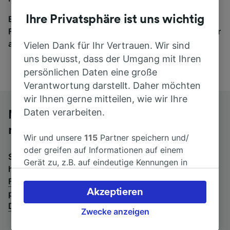
Ihre Privatsphäre ist uns wichtig
Egal, wohin die Reise geht – starten Sie mit uns.
Finden Sie hier Fahrkarten für Verbindungen von mehr
als 170 Bahn- und Busunternehmen.
Vielen Dank für Ihr Vertrauen. Wir sind
uns bewusst, dass der Umgang mit Ihren
persönlichen Daten eine große
Verantwortung darstellt. Daher möchten
wir Ihnen gerne mitteilen, wie wir Ihre
Daten verarbeiten.
Mit dem Fernbus von Frankfurt (Main)
nach Dortmund Hbf
Wir und unsere
115
Partner speichern und/
oder greifen auf Informationen auf einem
Suchen Sie nach einem Rückfahrtticket? Dann bitte
Gerät zu, z.B. auf eindeutige Kennungen in
hier entlang:
Fernbusse von Dortmund Hbf nach
Cookies, um personenbezogene Daten zu
Frankfurt (Main)
.
Wenn Sie lieber mit dem Zug fahren,
verarbeiten. Sie können Ihre Präferenzen
Akzeptieren
prüfen Sie die
Züge von Frankfurt (Main) bis
akzeptieren oder verwalten, einschließlich
Dortmund Hbf
.
Ihres Widerspruchsrechts bei berechtigtem
Zwecke anzeigen
Interesse. Klicken Sie dazu bitte unten oder