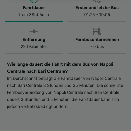
besuchen Sie jederzeit die Seite der
Datenschutzrichtlinie. Diese Präferenzen
Fahrtdauer
Erster und letzter Bus
werden unseren Partnern signalisiert und
from 3Std 5min
01:25 - 19:05
haben keinen Einfluss auf Surfdaten. Ihre
Daten werden nicht für Tracking-Zwecke
verwendet, wenn Sie uns gebeten haben, Ihr
Entfernung
Fernbusunternehmen
Surfverhalten nicht zu verfolgen.
220 Kilometer
Flixbus
Wir und unsere Partner verarbeiten Daten, um
Folgendes bereitzustellen:
Wie lange dauert die Fahrt mit dem Bus von Napoli
Verwendung genauer Standortdaten.
Centrale nach Bari Centrale?
Endgeräteeigenschaften zur Identifikation
Im Durchschnitt beträgt die Fahrtdauer von Napoli Centrale
aktiv abfragen. Speichern von oder Zugriff auf
Informationen auf einem Endgerät.
nach Bari Centrale 3 Stunden und 35 Minuten. Die schnellste
Personalisierte Werbung und Inhalte, Messung
Fernbusverbindung von Napoli Centrale nach Bari Centrale
von Werbeleistung und der Performance von
dauert 3 Stunden und 5 Minuten, die Fahrtdauer kann sich
Inhalten, Zielgruppenforschung sowie
jedoch verkehrsbedingt ändern.
Entwicklung und Verbesserung von
Angeboten.
Liste der Partner (Lieferanten)