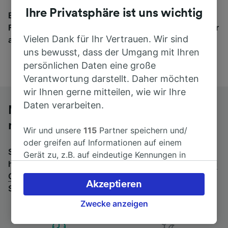
Ihre Privatsphäre ist uns wichtig
Egal, wohin die Reise geht – starten Sie mit uns.
Finden Sie hier Fahrkarten für Verbindungen von mehr
Vielen Dank für Ihr Vertrauen. Wir sind
als 170 Bahn- und Busunternehmen.
uns bewusst, dass der Umgang mit Ihren
persönlichen Daten eine große
Verantwortung darstellt. Daher möchten
wir Ihnen gerne mitteilen, wie wir Ihre
Daten verarbeiten.
Mit dem Fernbus von Napoli Centrale
nach Bari Centrale
Wir und unsere
115
Partner speichern und/
oder greifen auf Informationen auf einem
Suchen Sie nach einem Rückfahrtticket? Dann bitte
Gerät zu, z.B. auf eindeutige Kennungen in
hier entlang:
Fernbusse von Bari Centrale nach Napoli
Cookies, um personenbezogene Daten zu
Centrale
.
Wenn Sie lieber mit dem Zug fahren, prüfen
verarbeiten. Sie können Ihre Präferenzen
Akzeptieren
Sie die
Züge von Napoli Centrale bis Bari Centrale
.
akzeptieren oder verwalten, einschließlich
Ihres Widerspruchsrechts bei berechtigtem
Zwecke anzeigen
Interesse. Klicken Sie dazu bitte unten oder