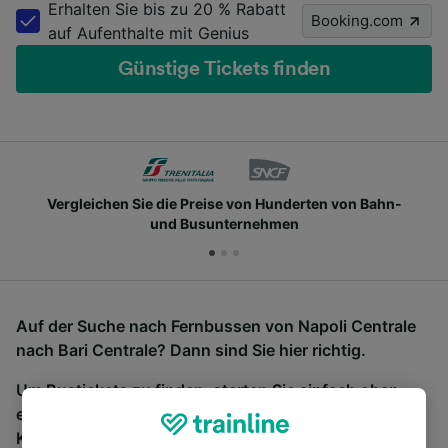
Erhalten Sie bis zu 20 % Rabatt
Booking.com
auf Aufenthalte mit Genius
Günstige Tickets finden
Vergleichen Sie die Preise von Hunderten von Bahn-
und Busunternehmen
Auf der Suche nach Fernbussen von Napoli Centrale
nach Bari Centrale? Dann sind Sie hier richtig.
Um Bustickets zu finden, starten Sie einfach oben
eine Suche und wir vergleichen Fahrtzeiten und
Kosten für Bahn- und Busreisen miteinander.