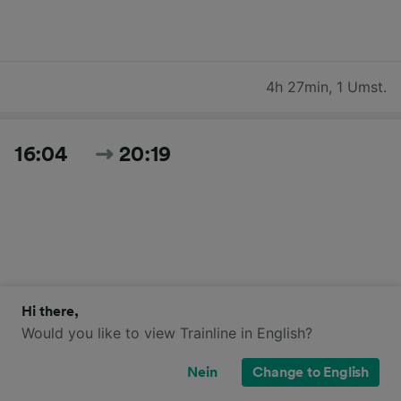
4h 27min
,
1 Umst.
16:04
20:19
Hi there,
4h 15min
,
1 Umst.
Would you like to view Trainline in English?
Nein
Change to English
17:25
04:10