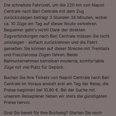
Folgendes bereitzustellen:
Die schnellste Fahrtzeit, um die 220 km von Napoli
Verwendung genauer Standortdaten.
Centrale nach Bari Centrale mit dem Zug
Endgeräteeigenschaften zur Identifikation
zurückzulegen beträgt 3 Stunden 34 Minuten, wobei
aktiv abfragen. Speichern von oder Zugriff auf
ca. 10 Züge am Tag auf dieser Route verkehren.
Informationen auf einem Endgerät.
Bequemer geht's nicht! Dank der direkten
Personalisierte Werbung und Inhalte, Messung
Zugverbindungen nach Bari Centrale müssen Sie nicht
von Werbeleistung und der Performance von
Inhalten, Zielgruppenforschung sowie
umsteigen - einfach zurücklehnen und die Fahrt
Entwicklung und Verbesserung von
genießen. Sie können auf dieser Strecke mit Trenitalia
Angeboten.
und Frecciarossa Zügen fahren. Beide
Bahnunternehmen betreiben moderne, komfortable
Liste der Partner (Lieferanten)
Züge mit viel Platz für Gepäck.
Buchen Sie Ihre Tickets von Napoli Centrale nach Bari
Centrale im Voraus anstatt erst am Tag der Reise, die
Preise beginnen bei 10.90 €. Bei der Suche mit
unserem Reiseplaner heben wir stets die günstigsten
Preise hervor.
Sind Sie bereit für Ihre Buchung? Starten Sie noch