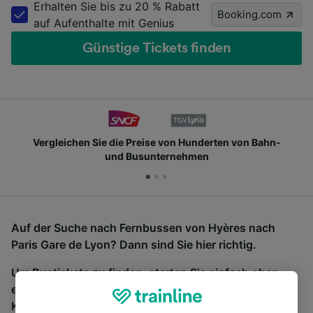
Erhalten Sie bis zu 20 % Rabatt
Booking.com
auf Aufenthalte mit Genius
Günstige Tickets finden
Vergleichen Sie die Preise von Hunderten von Bahn-
und Busunternehmen
Auf der Suche nach Fernbussen von Hyères nach
Paris Gare de Lyon? Dann sind Sie hier richtig.
Um Bustickets zu finden, starten Sie einfach oben
eine Suche und wir vergleichen Fahrtzeiten und
Kosten für Bahn- und Busreisen miteinander.