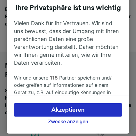
Ihre Privatsphäre ist uns wichtig
Egal, wohin die Reise geht – starten Sie mit uns.
Finden Sie hier Fahrkarten für Verbindungen von mehr
Vielen Dank für Ihr Vertrauen. Wir sind
als 170 Bahn- und Busunternehmen.
uns bewusst, dass der Umgang mit Ihren
persönlichen Daten eine große
Verantwortung darstellt. Daher möchten
wir Ihnen gerne mitteilen, wie wir Ihre
Daten verarbeiten.
Mit dem Fernbus von Hyères nach
Paris Gare de Lyon
Wir und unsere
115
Partner speichern und/
oder greifen auf Informationen auf einem
Suchen Sie nach einem Rückfahrtticket? Dann bitte
Gerät zu, z.B. auf eindeutige Kennungen in
hier entlang:
Fernbusse von Paris Gare de Lyon nach
Cookies, um personenbezogene Daten zu
Hyères
.
Wenn Sie lieber mit dem Zug fahren, prüfen Sie
verarbeiten. Sie können Ihre Präferenzen
Akzeptieren
die
Züge von Hyères bis Paris Gare de Lyon
.
akzeptieren oder verwalten, einschließlich
Ihres Widerspruchsrechts bei berechtigtem
Zwecke anzeigen
Interesse. Klicken Sie dazu bitte unten oder