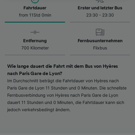
besuchen Sie jederzeit die Seite der
Datenschutzrichtlinie. Diese Präferenzen
Fahrtdauer
Erster und letzter Bus
werden unseren Partnern signalisiert und
from 11Std 0min
23:30 - 23:30
haben keinen Einfluss auf Surfdaten. Ihre
Daten werden nicht für Tracking-Zwecke
verwendet, wenn Sie uns gebeten haben, Ihr
Entfernung
Fernbusunternehmen
Surfverhalten nicht zu verfolgen.
700 Kilometer
Flixbus
Wir und unsere Partner verarbeiten Daten, um
Folgendes bereitzustellen:
Wie lange dauert die Fahrt mit dem Bus von Hyères
Verwendung genauer Standortdaten.
nach Paris Gare de Lyon?
Endgeräteeigenschaften zur Identifikation
Im Durchschnitt beträgt die Fahrtdauer von Hyères nach
aktiv abfragen. Speichern von oder Zugriff auf
Informationen auf einem Endgerät.
Paris Gare de Lyon 11 Stunden und 0 Minuten. Die schnellste
Personalisierte Werbung und Inhalte, Messung
Fernbusverbindung von Hyères nach Paris Gare de Lyon
von Werbeleistung und der Performance von
dauert 11 Stunden und 0 Minuten, die Fahrtdauer kann sich
Inhalten, Zielgruppenforschung sowie
jedoch verkehrsbedingt ändern.
Entwicklung und Verbesserung von
Angeboten.
Liste der Partner (Lieferanten)