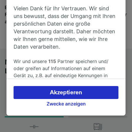
Egal, wohin die Reise geht – starten Sie mit uns.
Vielen Dank für Ihr Vertrauen. Wir sind
Finden Sie hier Fahrkarten für Verbindungen von mehr
uns bewusst, dass der Umgang mit Ihren
als 170 Bahn- und Busunternehmen.
persönlichen Daten eine große
Verantwortung darstellt. Daher möchten
wir Ihnen gerne mitteilen, wie wir Ihre
Daten verarbeiten.
Wir und unsere
115
Partner speichern und/
Mit dem Fernbus von Paris Gare de
oder greifen auf Informationen auf einem
Lyon nach St-Étienne Carnot
Gerät zu, z.B. auf eindeutige Kennungen in
Cookies, um personenbezogene Daten zu
verarbeiten. Sie können Ihre Präferenzen
Akzeptieren
akzeptieren oder verwalten, einschließlich
Fahrtdauer
Erster und letzter Bus
Ihres Widerspruchsrechts bei berechtigtem
Zwecke anzeigen
from 7Std 0min
15:15 - 15:15
Interesse. Klicken Sie dazu bitte unten oder
besuchen Sie jederzeit die Seite der
Datenschutzrichtlinie. Diese Präferenzen