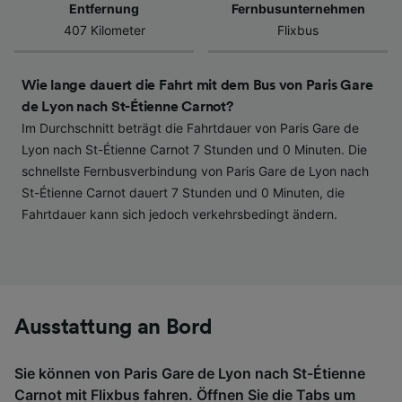
werden unseren Partnern signalisiert und
Entfernung
Fernbusunternehmen
haben keinen Einfluss auf Surfdaten. Ihre
407 Kilometer
Flixbus
Daten werden nicht für Tracking-Zwecke
verwendet, wenn Sie uns gebeten haben, Ihr
Surfverhalten nicht zu verfolgen.
Wie lange dauert die Fahrt mit dem Bus von Paris Gare
de Lyon nach St-Étienne Carnot?
Wir und unsere Partner verarbeiten Daten, um
Im Durchschnitt beträgt die Fahrtdauer von Paris Gare de
Folgendes bereitzustellen:
Lyon nach St-Étienne Carnot 7 Stunden und 0 Minuten. Die
Verwendung genauer Standortdaten.
schnellste Fernbusverbindung von Paris Gare de Lyon nach
Endgeräteeigenschaften zur Identifikation
St-Étienne Carnot dauert 7 Stunden und 0 Minuten, die
aktiv abfragen. Speichern von oder Zugriff auf
Fahrtdauer kann sich jedoch verkehrsbedingt ändern.
Informationen auf einem Endgerät.
Personalisierte Werbung und Inhalte, Messung
von Werbeleistung und der Performance von
Inhalten, Zielgruppenforschung sowie
Entwicklung und Verbesserung von
Angeboten.
Ausstattung an Bord
Liste der Partner (Lieferanten)
Sie können von Paris Gare de Lyon nach St-Étienne
Carnot mit
Flixbus
fahren. Öffnen Sie die Tabs um