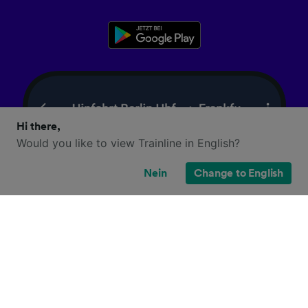
Hi there,
Would you like to view Trainline in English?
Nein
Change to English