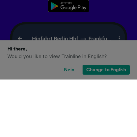
Hi there,
Would you like to view Trainline in English?
Nein
Change to English