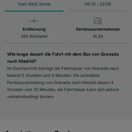
haben keinen Einfluss auf Surfdaten. Ihre
from 4Std 30min
06:10 - 22:08
Daten werden nicht für Tracking-Zwecke
verwendet, wenn Sie uns gebeten haben, Ihr
Surfverhalten nicht zu verfolgen.
Entfernung
Fernbusunternehmen
Wir und unsere Partner verarbeiten Daten, um
360 Kilometer
ALSA
Folgendes bereitzustellen:
Verwendung genauer Standortdaten.
Wie lange dauert die Fahrt mit dem Bus von Granada
Endgeräteeigenschaften zur Identifikation
nach Madrid?
aktiv abfragen. Speichern von oder Zugriff auf
Informationen auf einem Endgerät.
Im Durchschnitt beträgt die Fahrtdauer von Granada nach
Personalisierte Werbung und Inhalte, Messung
Madrid 5 Stunden und 0 Minuten. Die schnellste
von Werbeleistung und der Performance von
Fernbusverbindung von Granada nach Madrid dauert 4
Inhalten, Zielgruppenforschung sowie
Stunden und 30 Minuten, die Fahrtdauer kann sich jedoch
Entwicklung und Verbesserung von
verkehrsbedingt ändern.
Angeboten.
Liste der Partner (Lieferanten)