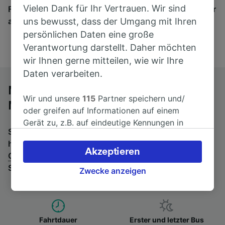
Vielen Dank für Ihr Vertrauen. Wir sind
Finden Sie hier Fahrkarten für Verbindungen von mehr
als 170 Bahn- und Busunternehmen.
uns bewusst, dass der Umgang mit Ihren
persönlichen Daten eine große
Verantwortung darstellt. Daher möchten
wir Ihnen gerne mitteilen, wie wir Ihre
Daten verarbeiten.
Mit dem Fernbus von Granada nach
Wir und unsere
115
Partner speichern und/
Madrid
oder greifen auf Informationen auf einem
Gerät zu, z.B. auf eindeutige Kennungen in
Suchen Sie nach einem Rückfahrtticket? Dann bitte
Cookies, um personenbezogene Daten zu
hier entlang:
Fernbusse von Madrid nach
verarbeiten. Sie können Ihre Präferenzen
Akzeptieren
Granada
.
Wenn Sie lieber mit dem Zug fahren, prüfen
akzeptieren oder verwalten, einschließlich
Sie die
Züge von Granada bis Madrid
.
Ihres Widerspruchsrechts bei berechtigtem
Zwecke anzeigen
Interesse. Klicken Sie dazu bitte unten oder
besuchen Sie jederzeit die Seite der
Datenschutzrichtlinie. Diese Präferenzen
werden unseren Partnern signalisiert und
Fahrtdauer
Erster und letzter Bus