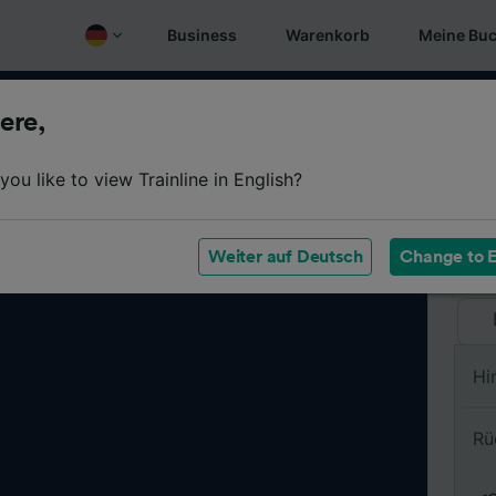
Business
Warenkorb
Meine Bu
ere,
Vo
ou like to view Trainline in English?
Na
Weiter auf Deutsch
Change to E
Hi
Rü