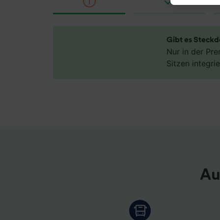
berecht
jederzei
unseren 
Daten w
Gibt es Steckd
haben, I
Nur in der Pr
Sitzen integrie
Wir und
Verwend
Identifi
auf ein
Werbele
sowie E
Liste de
Au