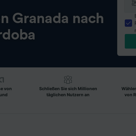
on
Granada nach
rdoba
se von
Schließen Sie sich Millionen
Wählen
 und
täglichen Nutzern an
von R