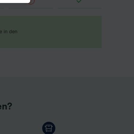
 Sie
rden
en. Ihre
 gebeten
e in den
ellen:
mationen
 von
chung
en?