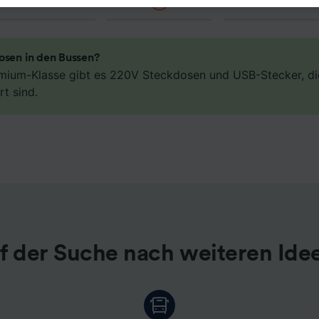
igtem Interesse. Klicken Sie dazu bitte unten oder besuchen
t die Seite der Datenschutzrichtlinie. Diese Präferenzen we
Partnern signalisiert und haben keinen Einfluss auf Surfdat
erden nicht für Tracking-Zwecke verwendet, wenn Sie uns
osen in den Bussen?
hr Surfverhalten nicht zu verfolgen.
emium-Klasse gibt es 220V Steckdosen und USB-Stecker, di
rt sind.
 unsere Partner verarbeiten Daten, um Folgendes bereitzust
ung genauer Standortdaten. Endgeräteeigenschaften zur
kation aktiv abfragen. Speichern von oder Zugriff auf Infor
em Endgerät. Personalisierte Werbung und Inhalte, Messung
istung und der Performance von Inhalten, Zielgruppenfors
ntwicklung und Verbesserung von Angeboten.
r Partner (Lieferanten)
f der Suche nach weiteren Ide