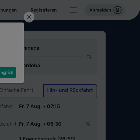
chungen
Registrieren
Anmelden
n
ch
nglish
Via
Einfache Fahrt
Hin- und Rückfahrt
nfahrt
ckfahrt
1 Erwachsene/r (26-59)