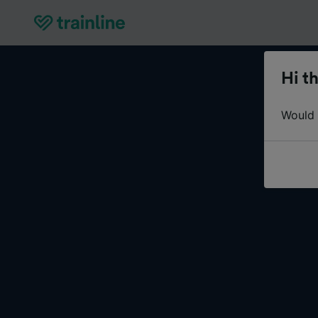
Hi th
Would y