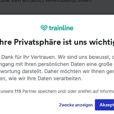
tdauer kann sich jedoch verkehrsbedingt ändern.
Ihre Privatsphäre ist uns wichti
Ausstattung an Bord
 Dank für Ihr Vertrauen. Wir sind uns bewusst, 
gang mit Ihren persönlichen Daten eine große
on Granada nach Cordoba mit
ALSA
fahren. Öffnen Sie die
wortung darstellt. Daher möchten wir Ihnen ge
ormationen über die Busausstattung der Anbieter zu erfah
len, wie wir Ihre Daten verarbeiten.
 unsere
115
Partner speichern und/ oder greifen auf Inform
em Gerät zu, z.B. auf eindeutige Kennungen in Cookies, um
nbezogene Daten zu verarbeiten. Sie können Ihre Präferen
Zwecke anzeigen
Akzept
Klimaanlage
Barrierefreiheit
Gepäck
eren oder verwalten, einschließlich Ihres Widerspruchsrecht