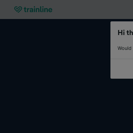
Hi th
Would y