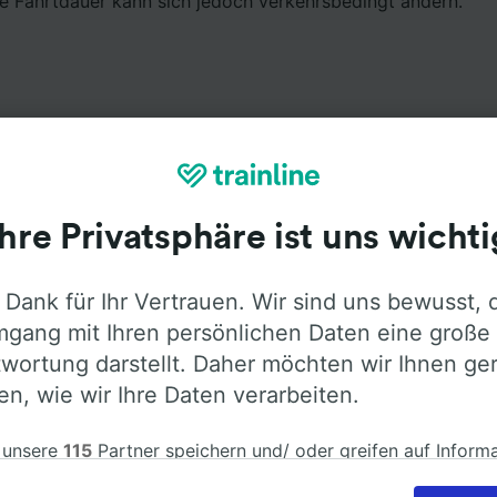
ie Fahrtdauer kann sich jedoch verkehrsbedingt ändern.
Ausstattung an Bord
Ihre Privatsphäre ist uns wichti
 Budapest nach Warschau mit
Flixbus
fahren. Öffnen Sie d
 Dank für Ihr Vertrauen. Wir sind uns bewusst, 
ormationen über die Busausstattung der Anbieter zu erfah
gang mit Ihren persönlichen Daten eine große
wortung darstellt. Daher möchten wir Ihnen ge
len, wie wir Ihre Daten verarbeiten.
 unsere
115
Partner speichern und/ oder greifen auf Inform
Klimaanlage
Barrierefreiheit
Gepäck
em Gerät zu, z.B. auf eindeutige Kennungen in Cookies, um