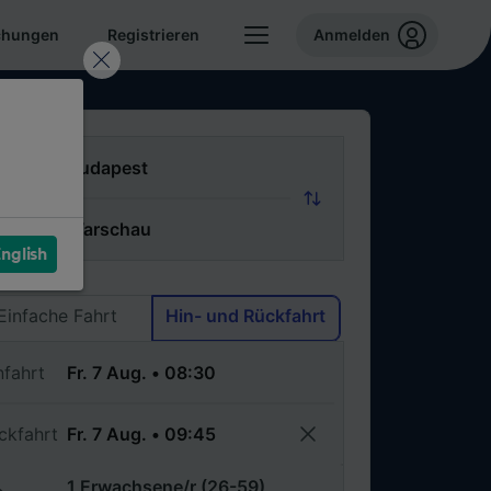
chungen
Registrieren
Anmelden
n
ch
nglish
Via
Einfache Fahrt
Hin- und Rückfahrt
nfahrt
ckfahrt
1 Erwachsene/r (26-59)