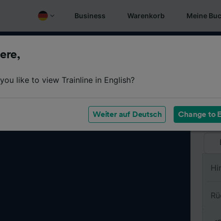
Business
Warenkorb
Meine Bu
ere,
Vo
ou like to view Trainline in English?
Na
Weiter auf Deutsch
Change to E
Hi
Rü